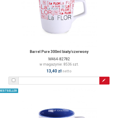
Barrel Pure 300ml biały/czerwony
M464-82782
w magazynie: 8536 szt.
13,40 zł
netto
BESTSELLER