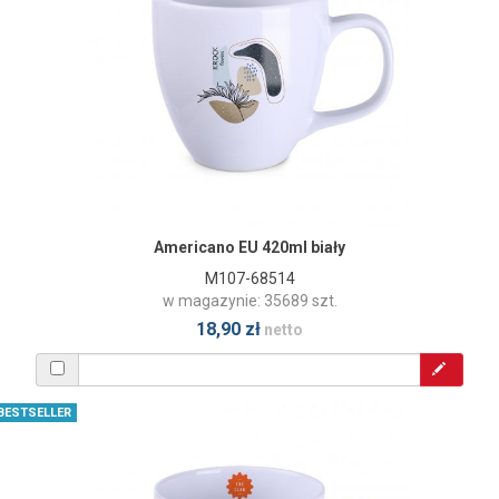
Americano EU 420ml biały
M107-68514
w magazynie: 35689 szt.
18,90 zł
netto
BESTSELLER