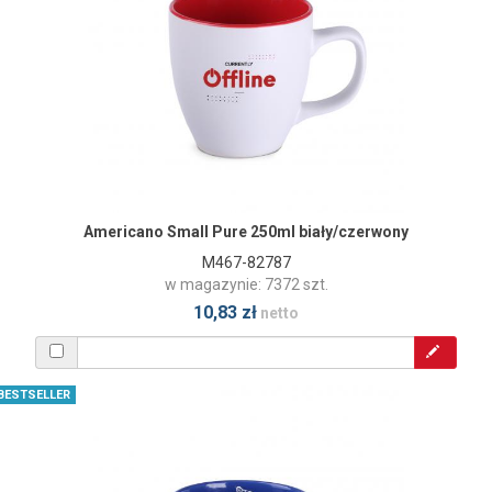
Americano Small Pure 250ml biały/czerwony
M467-82787
w magazynie: 7372 szt.
10,83 zł
netto
BESTSELLER