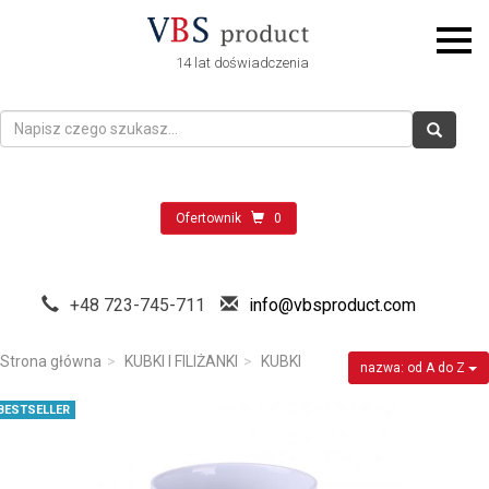
14 lat doświadczenia
Ofertownik
0
+48 723-745-711
info@vbsproduct.com
Strona główna
KUBKI I FILIŻANKI
KUBKI
nazwa: od A do Z
BESTSELLER