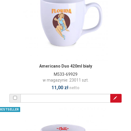
Americano Duo 420ml biały
M533-69929
w magazynie: 23011 szt.
11,00 zł
netto
BESTSELLER