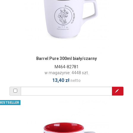
Barrel Pure 300ml biały/czarny
M464-82781
w magazynie: 4448 szt.
13,40 zł
netto
BESTSELLER