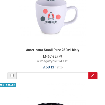
Americano Small Pure 250ml biały
M467-82779
w magazynie: 24 szt.
9,60 zł
netto
BESTSELLER