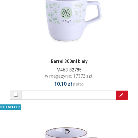
Barrel 300ml biały
M463-82785
w magazynie: 17372 szt.
10,10 zł
netto
BESTSELLER