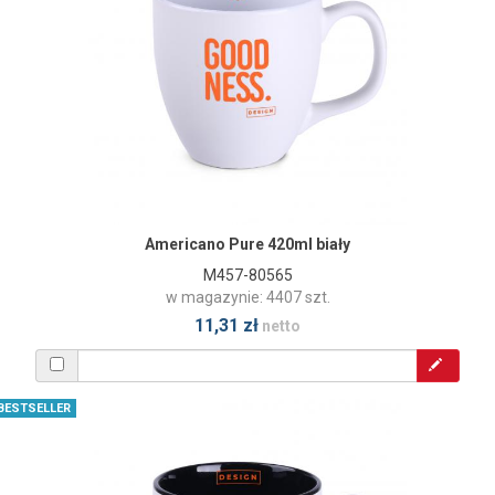
Americano Pure 420ml biały
M457-80565
w magazynie: 4407 szt.
11,31 zł
netto
BESTSELLER