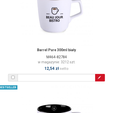
Barrel Pure 300ml biały
M464-82784
w magazynie: 3212 szt.
12,54 zł
netto
BESTSELLER