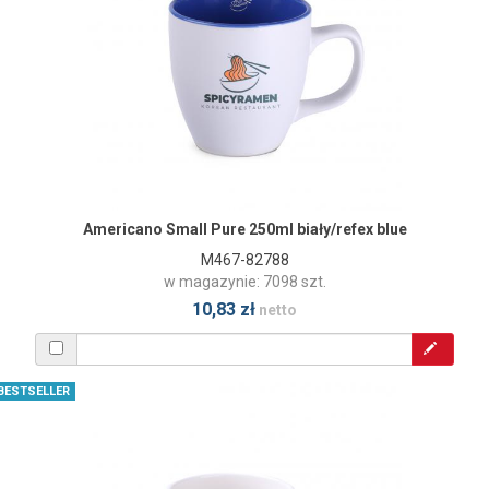
Americano Small Pure 250ml biały/refex blue
M467-82788
w magazynie: 7098 szt.
10,83 zł
netto
BESTSELLER