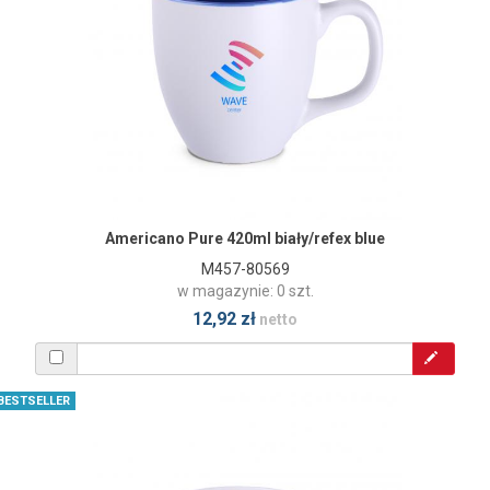
Americano Pure 420ml biały/refex blue
M457-80569
w magazynie: 0 szt.
12,92 zł
netto
BESTSELLER