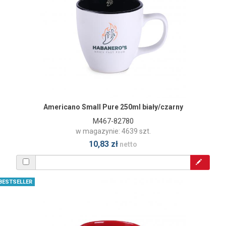
Americano Small Pure 250ml biały/czarny
M467-82780
w magazynie: 4639 szt.
10,83 zł
netto
BESTSELLER