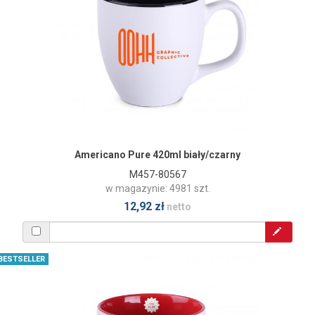
Americano Pure 420ml biały/czarny
M457-80567
w magazynie: 4981 szt.
12,92 zł
netto
BESTSELLER