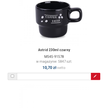
Astrid 230ml czarny
M545-91578
w magazynie: 5847 szt.
10,70 zł
netto