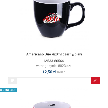
Americano Duo 420ml czarny/biały
M533-80564
w magazynie: 8023 szt.
12,50 zł
netto
BESTSELLER