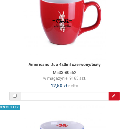
Americano Duo 420ml czerwony/biały
M533-80562
w magazynie: 9165 szt.
12,50 zł
netto
BESTSELLER