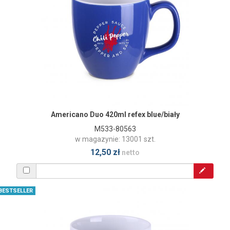
Americano Duo 420ml refex blue/biały
M533-80563
w magazynie: 13001 szt.
12,50 zł
netto
BESTSELLER