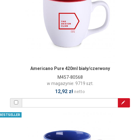
Americano Pure 420ml biały/czerwony
M457-80568
w magazynie: 9719 szt.
12,92 zł
netto
BESTSELLER