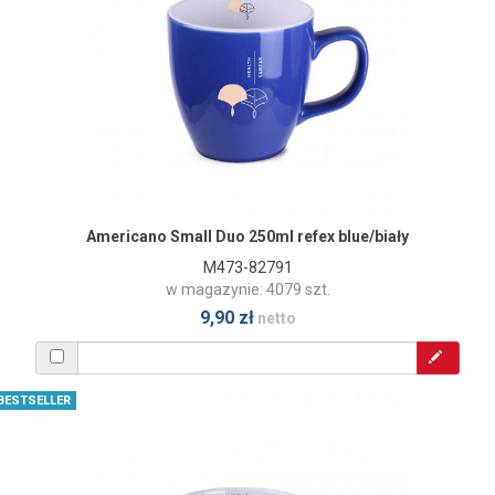
Americano Small Duo 250ml refex blue/biały
M473-82791
w magazynie: 4079 szt.
9,90 zł
netto
BESTSELLER