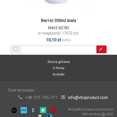
Barrel 300ml biały
M463-82785
w magazynie: 17572 szt.
10,10 zł
netto
Strona główna
O firmie
Kontakt
Dział sprzedaży
+48 723-745-711
info@vbsproduct.com
Wszystkie prawa zastrzeżone
VBS product
2026