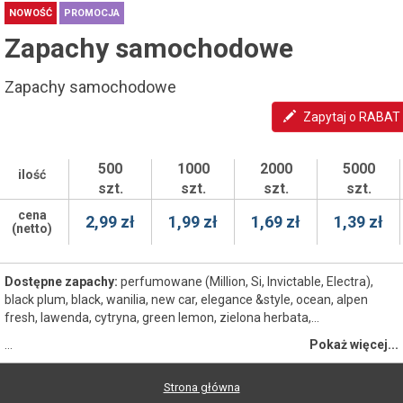
NOWOŚĆ
PROMOCJA
Zapachy samochodowe
Zapachy samochodowe
Zapytaj o RABAT
500
1000
2000
5000
ilość
szt.
szt.
szt.
szt.
cena
2,99 zł
1,99 zł
1,69 zł
1,39 zł
(netto)
Dostępne zapachy:
perfumowane (Million, Si, Invictable, Electra),
black plum, black, wanilia, new car, elegance &style, ocean, alpen
fresh, lawenda, cytryna, green lemon, zielona herbata,...
…
Pokaż więcej...
Strona główna