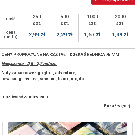
250
500
1000
2000
ilość
szt.
szt.
szt.
szt.
cena
2,99 zł
2,29 zł
1,57 zł
1,39 zł
(netto)
CENY PROMOCYJNE NA KSZTAŁT KÓŁKA ŚREDNICA 75 MM
Nasączenie - 2,5 - 2,7 ml/szt.
Nuty zapachowe - grejfrut, adventure,
new car, green tea, sensum, black, mojito
mozliwość zamówienia...
…
Pokaż więcej...