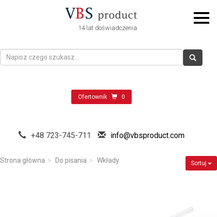
14 lat doświadczenia
Ofertownik
0
+48 723-745-711
info@vbsproduct.com
Strona główna
Do pisania
Wkłady
Sortuj