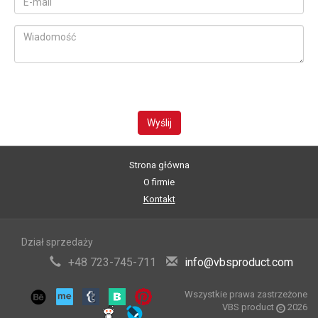
Wyślij
Strona główna
O firmie
Kontakt
Dział sprzedaży
+48 723-745-711
info@vbsproduct.com
Wszystkie prawa zastrzeżone
VBS product
2026