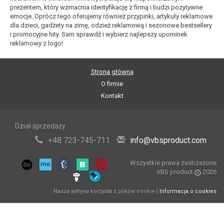
prezentem, który wzmacnia identyfikację z firmą i budzi pozytywne
emocje. Oprócz tego oferujemy również przypinki, artykuły reklamowe
dla dzieci, gadżety na zimę, odzież reklamową i sezonowe bestsellery
i promocyjne hity. Sam sprawdź i wybierz najlepszy upominek
reklamowy z logo!
Strona główna
O firmie
Kontakt
Dział sprzedaży
+48 723-745-711
info@vbsproduct.com
Wszystkie prawa zastrzeżone
VBS product
2026
Nasza witryna korzysta z plików cookie |
Informacja o cookies