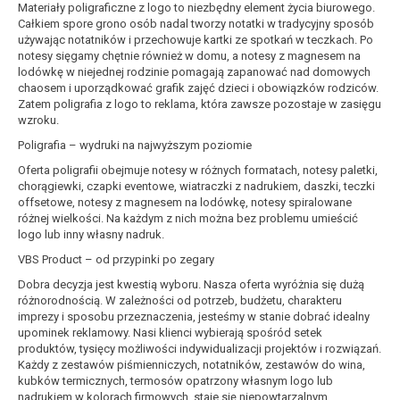
Materiały poligraficzne z logo to niezbędny element życia biurowego.
Całkiem spore grono osób nadal tworzy notatki w tradycyjny sposób
używając notatników i przechowuje kartki ze spotkań w teczkach. Po
notesy sięgamy chętnie również w domu, a notesy z magnesem na
lodówkę w niejednej rodzinie pomagają zapanować nad domowych
chaosem i uporządkować grafik zajęć dzieci i obowiązków rodziców.
Zatem poligrafia z logo to reklama, która zawsze pozostaje w zasięgu
wzroku.
Poligrafia – wydruki na najwyższym poziomie
Oferta poligrafii obejmuje notesy w różnych formatach, notesy paletki,
chorągiewki, czapki eventowe, wiatraczki z nadrukiem, daszki, teczki
offsetowe, notesy z magnesem na lodówkę, notesy spiralowane
różnej wielkości. Na każdym z nich można bez problemu umieścić
logo lub inny własny nadruk.
VBS Product – od przypinki po zegary
Dobra decyzja jest kwestią wyboru. Nasza oferta wyróżnia się dużą
różnorodnością. W zależności od potrzeb, budżetu, charakteru
imprezy i sposobu przeznaczenia, jesteśmy w stanie dobrać idealny
upominek reklamowy. Nasi klienci wybierają spośród setek
produktów, tysięcy możliwości indywidualizacji projektów i rozwiązań.
Każdy z zestawów piśmienniczych, notatników, zestawów do wina,
kubków termicznych, termosów opatrzony własnym logo lub
nadrukiem w kolorach firmowych, staje się niepowtarzalnym