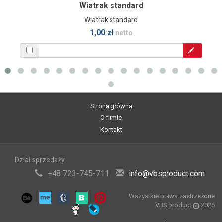
Wiatrak standard
Wiatrak standard
1,00 zł
netto
Strona główna
O firmie
Kontakt
Dział sprzedaży
+48 723-745-711
info@vbsproduct.com
Wszystkie prawa zastrzeżone
VBS product
2026