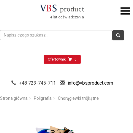
14 lat doświadczenia
Ofertownik
0
+48 723-745-711
info@vbsproduct.com
Strona główna
Poligrafia
Chorągiewki trójkątne