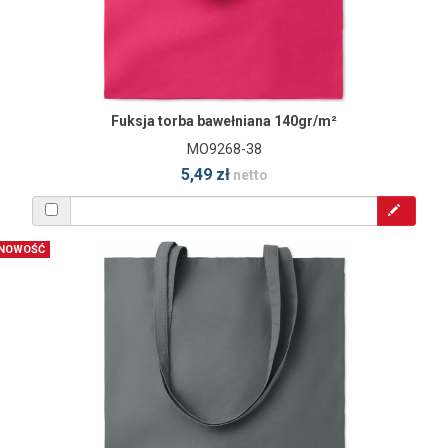
Fuksja torba bawełniana 140gr/m²
MO9268-38
5,49 zł
netto
NOWOŚĆ