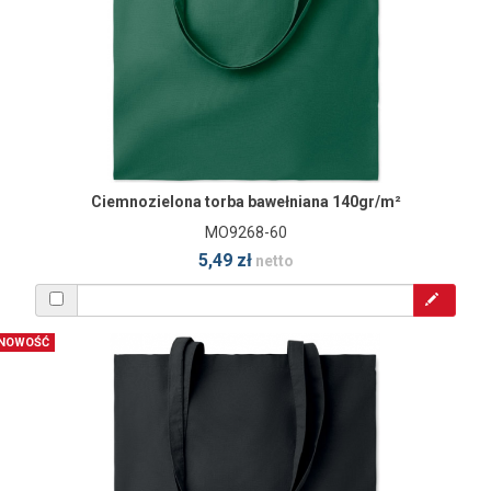
Ciemnozielona torba bawełniana 140gr/m²
MO9268-60
5,49 zł
netto
NOWOŚĆ