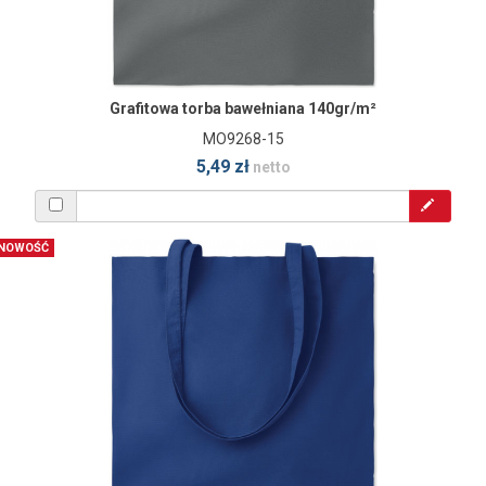
Grafitowa torba bawełniana 140gr/m²
MO9268-15
5,49 zł
netto
NOWOŚĆ