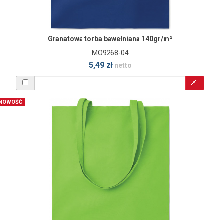
Granatowa torba bawełniana 140gr/m²
MO9268-04
5,49 zł
netto
NOWOŚĆ