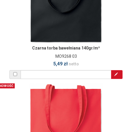
Czarna torba bawełniana 140gr/m²
MO9268 03
5,49 zł
netto
NOWOŚĆ