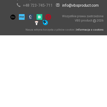
+48 723-745-711
info@vbsproduct.com
Wszystkie prawa zastrzeżone
VBS product
2026
Nasza witryna korzysta z plików cookie |
Informacja o cookies