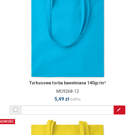
Turkusowa torba bawełniana 140gr/m²
MO9268-12
5,49 zł
netto
NOWOŚĆ