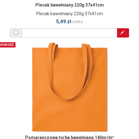
Plecak bawełniany 220g 37x41cm
Plecak bawełniany 220g 37x41cm
5,49 zł
netto
NOWOŚĆ
Pomarańczowa torba bawełniana 140gr/m²