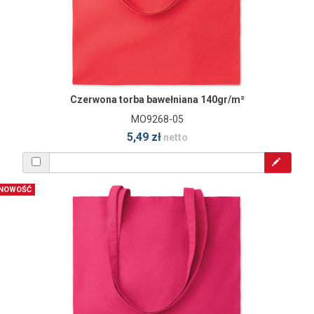
Czerwona torba bawełniana 140gr/m²
MO9268-05
5,49 zł
netto
NOWOŚĆ