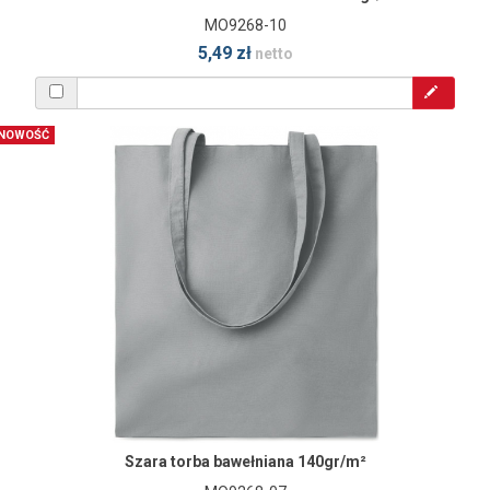
MO9268-10
5,49 zł
netto
NOWOŚĆ
Szara torba bawełniana 140gr/m²