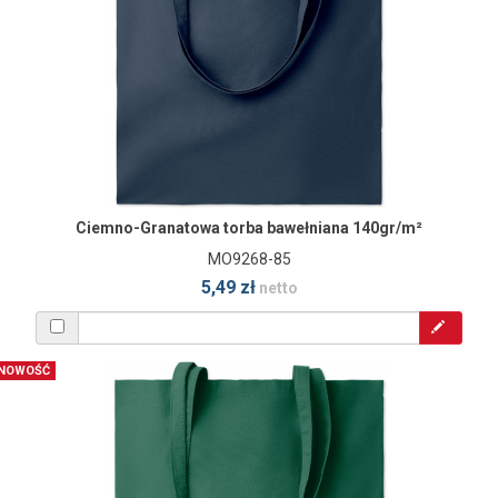
Ciemno-Granatowa torba bawełniana 140gr/m²
MO9268-85
5,49 zł
netto
NOWOŚĆ