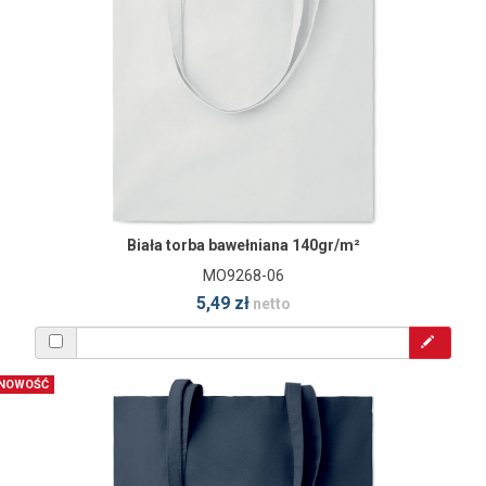
Biała torba bawełniana 140gr/m²
MO9268-06
5,49 zł
netto
NOWOŚĆ