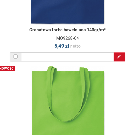
Granatowa torba bawełniana 140gr/m²
MO9268-04
5,49 zł
netto
NOWOŚĆ