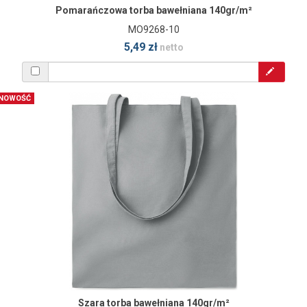
Pomarańczowa torba bawełniana 140gr/m²
MO9268-10
5,49 zł
netto
NOWOŚĆ
Szara torba bawełniana 140gr/m²