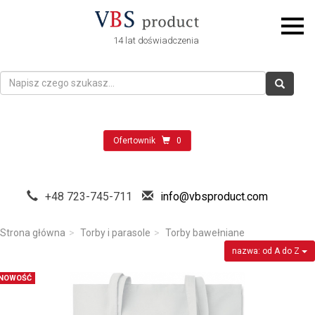
14 lat doświadczenia
Ofertownik
0
+48 723-745-711
info@vbsproduct.com
Strona główna
Torby i parasole
Torby bawełniane
nazwa: od A do Z
NOWOŚĆ