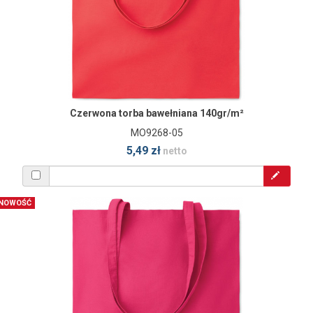
Czerwona torba bawełniana 140gr/m²
MO9268-05
5,49 zł
netto
NOWOŚĆ