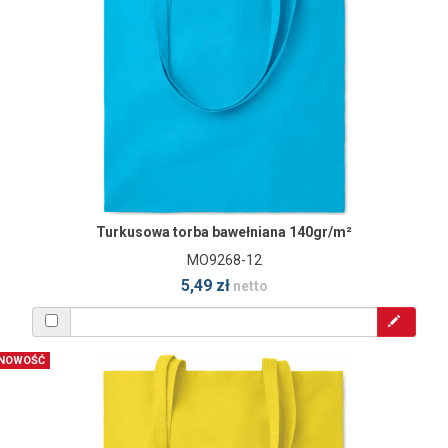
Turkusowa torba bawełniana 140gr/m²
MO9268-12
5,49 zł
netto
NOWOŚĆ