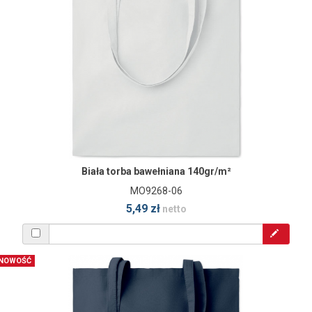
Biała torba bawełniana 140gr/m²
MO9268-06
5,49 zł
netto
NOWOŚĆ