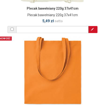
Plecak bawełniany 220g 37x41cm
Plecak bawełniany 220g 37x41cm
5,49 zł
netto
NOWOŚĆ