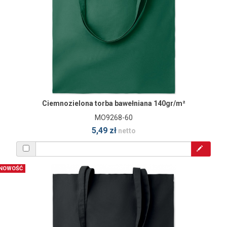
Ciemnozielona torba bawełniana 140gr/m²
MO9268-60
5,49 zł
netto
NOWOŚĆ