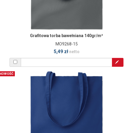
Grafitowa torba bawełniana 140gr/m²
MO9268-15
5,49 zł
netto
NOWOŚĆ