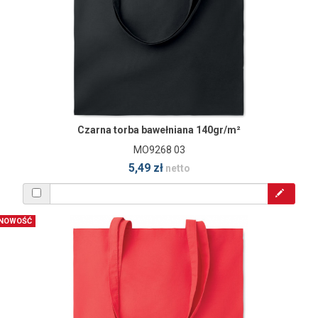
Czarna torba bawełniana 140gr/m²
MO9268 03
5,49 zł
netto
NOWOŚĆ