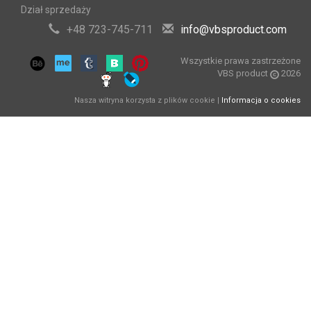
Dział sprzedaży
+48 723-745-711
info@vbsproduct.com
Wszystkie prawa zastrzeżone
VBS product
2026
Nasza witryna korzysta z plików cookie |
Informacja o cookies