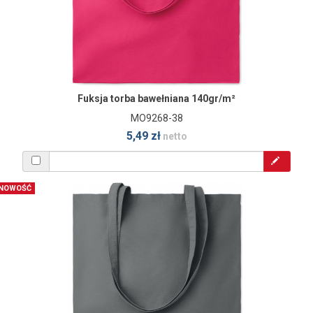
Fuksja torba bawełniana 140gr/m²
MO9268-38
5,49 zł
netto
NOWOŚĆ