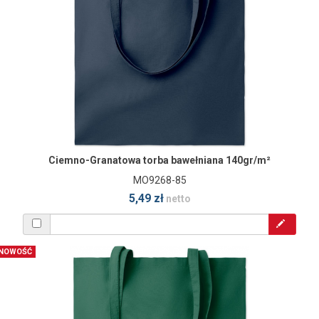
Ciemno-Granatowa torba bawełniana 140gr/m²
MO9268-85
5,49 zł
netto
NOWOŚĆ