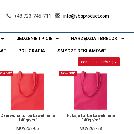
+48 723-745-711
info@vbsproduct.com
JEDZENIE I PICIE
NARZĘDZIA I BRELOKI
WE
POLIGRAFIA
SMYCZE REKLAMOWE
cena: od najniższej
OWOŚĆ
NOWOŚĆ
Czerwona torba bawełniana
Fuksja torba bawełniana
140gr/m²
140gr/m²
MO9268-05
MO9268-38