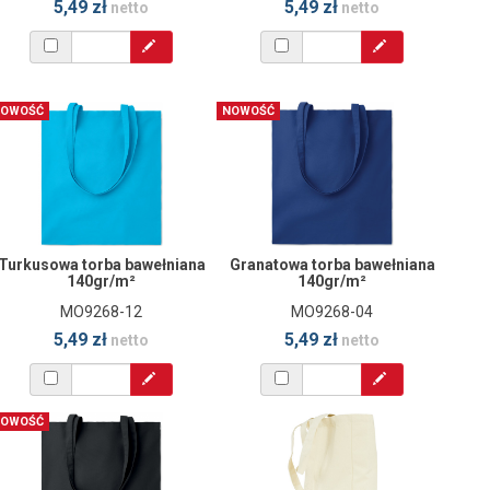
5,49 zł
5,49 zł
netto
netto
OWOŚĆ
NOWOŚĆ
Turkusowa torba bawełniana
Granatowa torba bawełniana
140gr/m²
140gr/m²
MO9268-12
MO9268-04
5,49 zł
5,49 zł
netto
netto
OWOŚĆ