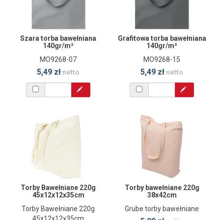
Szara torba bawełniana
Grafitowa torba bawełniana
140gr/m²
140gr/m²
MO9268-07
MO9268-15
5,49 zł
5,49 zł
netto
netto
Torby Bawełniane 220g
Torby bawełniane 220g
45x12x12x35cm
38x42cm
Torby Bawełniane 220g
Grube torby bawełniane
45x12x12x35cm