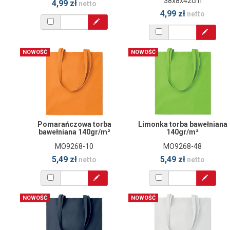
38x8x42cm
4,99 zł
netto
4,99 zł
netto
NOWOŚĆ
NOWOŚĆ
Pomarańczowa torba
Limonka torba bawełniana
bawełniana 140gr/m²
140gr/m²
MO9268-10
MO9268-48
5,49 zł
5,49 zł
netto
netto
NOWOŚĆ
NOWOŚĆ