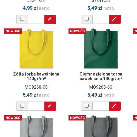
37x41cm
37x41cm
4,99 zł
5,49 zł
netto
netto
NOWOŚĆ
NOWOŚĆ
N
Żółta torba bawełniana
Ciemnozielona torba
140gr/m²
bawełniana 140gr/m²
MO9268-08
MO9268-60
5,49 zł
5,49 zł
netto
netto
NOWOŚĆ
NOWOŚĆ
N