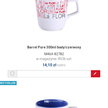
Barrel Pure 300ml biały/czerwony
M464-82782
w magazynie: 8536 szt.
14,10 zł
netto
BESTSELLER