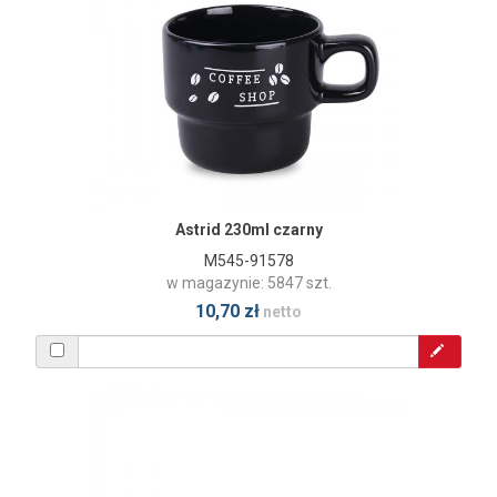
Astrid 230ml czarny
M545-91578
w magazynie: 5847 szt.
10,70 zł
netto