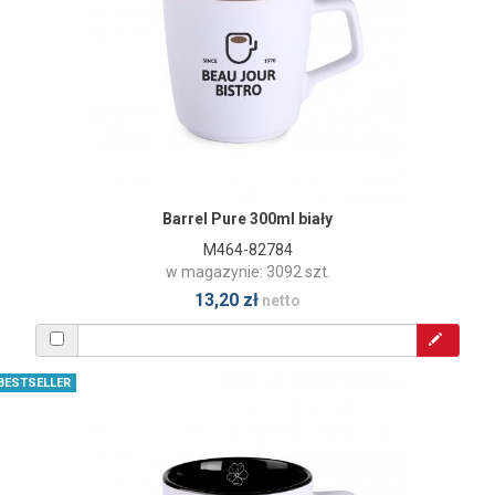
Barrel Pure 300ml biały
M464-82784
w magazynie: 3092 szt.
13,20 zł
netto
BESTSELLER