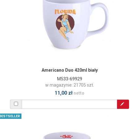
Americano Duo 420ml biały
M533-69929
w magazynie: 21705 szt.
11,00 zł
netto
BESTSELLER