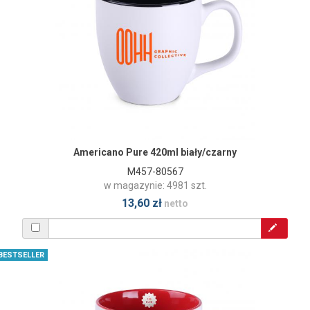
Americano Pure 420ml biały/czarny
M457-80567
w magazynie: 4981 szt.
13,60 zł
netto
BESTSELLER