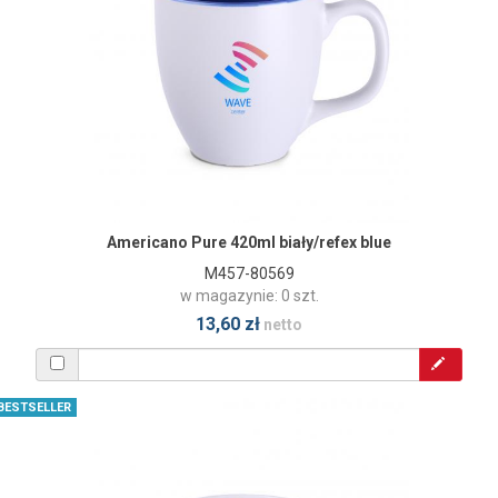
Americano Pure 420ml biały/refex blue
M457-80569
w magazynie: 0 szt.
13,60 zł
netto
BESTSELLER