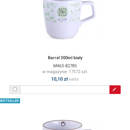
Barrel 300ml biały
M463-82785
w magazynie: 17572 szt.
10,10 zł
netto
BESTSELLER