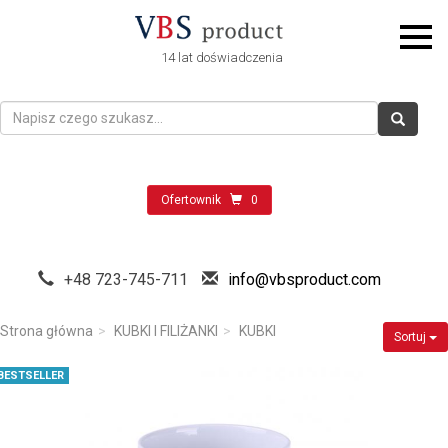
14 lat doświadczenia
Ofertownik
0
+48 723-745-711
info@vbsproduct.com
Strona główna
KUBKI I FILIŻANKI
KUBKI
Sortuj
BESTSELLER