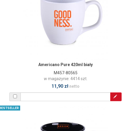
Americano Pure 420ml biały
M457-80565
w magazynie: 4414 szt.
11,90 zł
netto
BESTSELLER