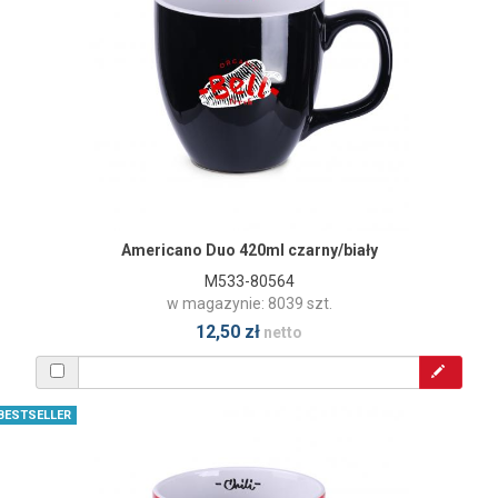
Americano Duo 420ml czarny/biały
M533-80564
w magazynie: 8039 szt.
12,50 zł
netto
BESTSELLER