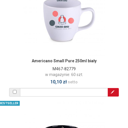
Americano Small Pure 250ml biały
M467-82779
w magazynie: 60 szt.
10,10 zł
netto
BESTSELLER