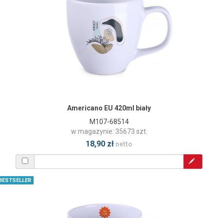
Americano EU 420ml biały
M107-68514
w magazynie: 35673 szt.
18,90 zł
netto
BESTSELLER