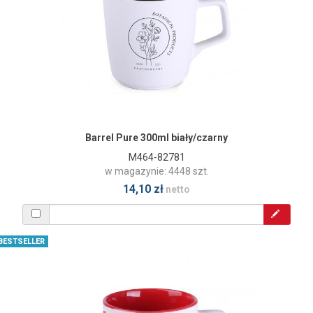
Barrel Pure 300ml biały/czarny
M464-82781
w magazynie: 4448 szt.
14,10 zł
netto
BESTSELLER