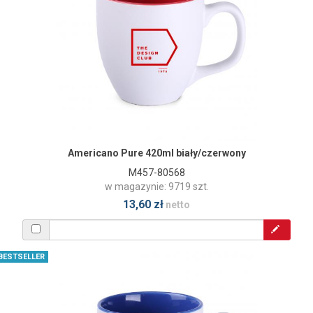
Americano Pure 420ml biały/czerwony
M457-80568
w magazynie: 9719 szt.
13,60 zł
netto
BESTSELLER