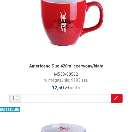
Americano Duo 420ml czerwony/biały
M533-80562
w magazynie: 9183 szt.
12,50 zł
netto
BESTSELLER