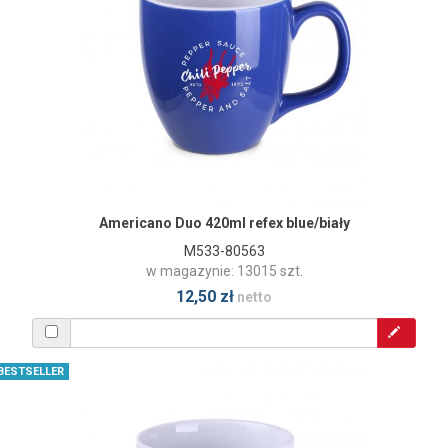
Americano Duo 420ml refex blue/biały
M533-80563
w magazynie: 13015 szt.
12,50 zł
netto
BESTSELLER