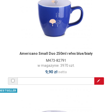
Americano Small Duo 250ml refex blue/biały
M473-82791
w magazynie: 3970 szt.
9,90 zł
netto
BESTSELLER