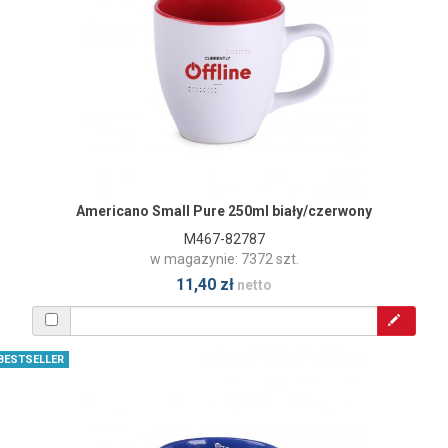
Americano Small Pure 250ml biały/czerwony
M467-82787
w magazynie: 7372 szt.
11,40 zł
netto
BESTSELLER