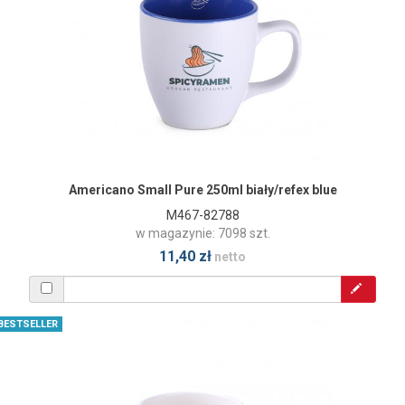
Americano Small Pure 250ml biały/refex blue
M467-82788
w magazynie: 7098 szt.
11,40 zł
netto
BESTSELLER