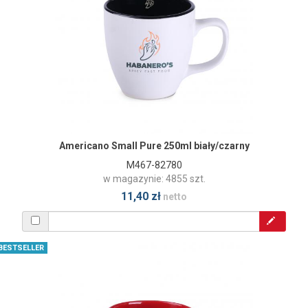
Americano Small Pure 250ml biały/czarny
M467-82780
w magazynie: 4855 szt.
11,40 zł
netto
BESTSELLER