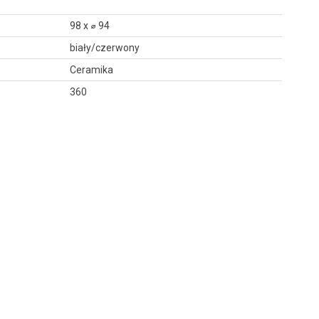
98 x ⌀ 94
biały/czerwony
Ceramika
360