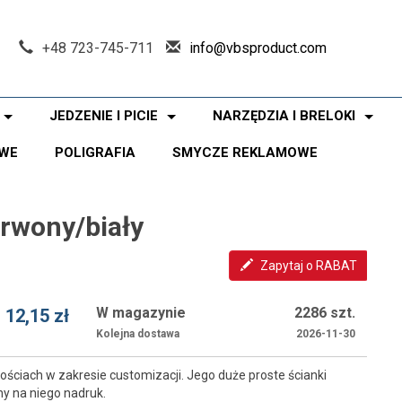
+48 723-745-711
info@vbsproduct.com
JEDZENIE I PICIE
NARZĘDZIA I BRELOKI
WE
POLIGRAFIA
SMYCZE REKLAMOWE
rwony/biały
Zapytaj o RABAT
W magazynie
2286 szt.
12,15 zł
Kolejna dostawa
2026-11-30
ściach w zakresie customizacji. Jego duże proste ścianki
y na niego nadruk.