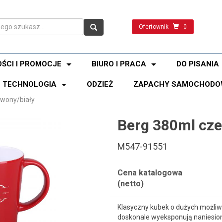
Ofertownik
0
ŚCI I PROMOCJE
BIURO I PRACA
DO PISANIA
TECHNOLOGIA
ODZIEŻ
ZAPACHY SAMOCHODO
rwony/biały
Berg 380ml cze
M547-91551
Cena katalogowa
(netto)
Klasyczny kubek o dużych możliwo
doskonale wyeksponują naniesion