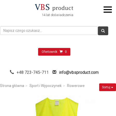
14 lat doświadczenia
Ofertownik
0
+48 723-745-711
info@vbsproduct.com
Strona główna
Sport i Wypoczynek
Rowerowe
Sortuj