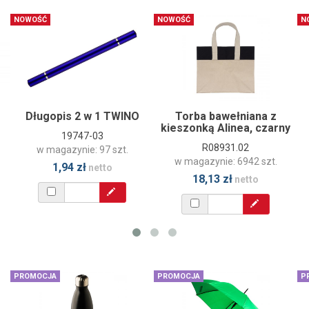
NOWOŚĆ
NOWOŚĆ
N
Długopis 2 w 1 TWINO
Torba bawełniana z
kieszonką Alinea, czarny
19747-03
R08931.02
w magazynie: 97 szt.
w magazynie: 6942 szt.
1,94 zł
netto
18,13 zł
netto
PROMOCJA
PROMOCJA
P