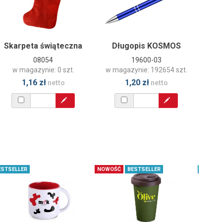
Skarpeta świąteczna
Długopis KOSMOS
Butel
08054
19600-03
w magazynie: 0 szt.
w magazynie: 192654 szt.
w 
1,16 zł
1,20 zł
netto
netto
ESTSELLER
NOWOŚĆ
BESTSELLER
BESTSE