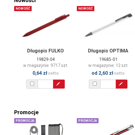
Nowości
NOWOŚĆ
NOWOŚĆ
Długopis FULKO
Długopis OPTIMA
19829-04
19685-01
w magazynie: 9717 szt.
w magazynie: 12 szt.
0,64 zł
od 2,60 zł
netto
netto
Promocje
PROMOCJA
PROMOCJA