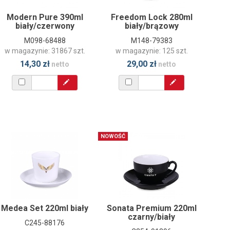
Modern Pure 390ml
Freedom Lock 280ml
Fre
biały/czerwony
biały/brązowy
M098-68488
M148-79383
w magazynie: 31867 szt.
w magazynie: 125 szt.
w 
14,30 zł
29,00 zł
netto
netto
NOWOŚĆ
Medea Set 220ml biały
Sonata Premium 220ml
Vero
czarny/biały
C245-88176