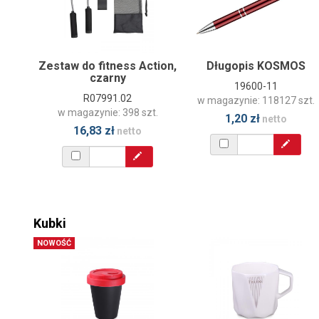
Zestaw do fitness Action,
Długopis KOSMOS
czarny
19600-11
R07991.02
w magazynie: 118127 szt.
w magazynie: 398 szt.
1,20 zł
netto
16,83 zł
netto
Kubki
NOWOŚĆ