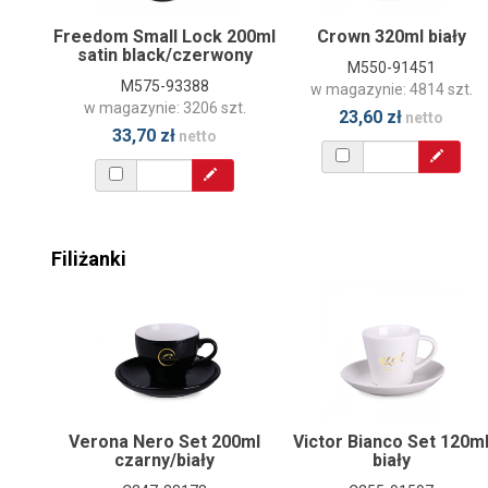
Freedom Small Lock 200ml
Crown 320ml biały
satin black/czerwony
M550-91451
M575-93388
w magazynie: 4814 szt.
w magazynie: 3206 szt.
23,60 zł
netto
33,70 zł
netto
Filiżanki
Verona Nero Set 200ml
Victor Bianco Set 120m
czarny/biały
biały