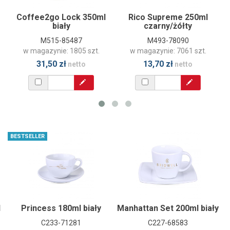
Coffee2go Lock 350ml
Rico Supreme 250ml
biały
czarny/żółty
M515-85487
M493-78090
w magazynie: 1805 szt.
w magazynie: 7061 szt.
31,50 zł
13,70 zł
netto
netto
BESTSELLER
l
Princess 180ml biały
Manhattan Set 200ml biały
C233-71281
C227-68583