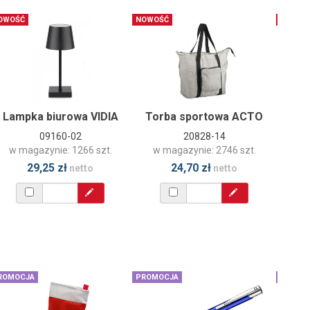
OWOŚĆ
NOWOŚĆ
NOWOŚ
Lampka biurowa VIDIA
Torba sportowa ACTO
Pi
09160-02
20828-14
w magazynie: 1266 szt.
w magazynie: 2746 szt.
w 
29,25 zł
24,70 zł
netto
netto
ROMOCJA
PROMOCJA
PROMO