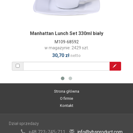
Manhattan Lunch Set 330ml biały
M109-68592
w magazynie: 2429 szt.
30,70 zł
netto
Strona główna
O firmie
Kontakt
Dział sprzedaży
+48 723-745-711
info@vbsproduct.com