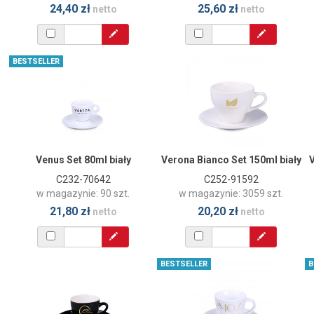
24,40 zł
25,60 zł
netto
netto
BESTSELLER
Venus Set 80ml biały
Verona Bianco Set 150ml biały
V
C232-70642
C252-91592
w magazynie: 90 szt.
w magazynie: 3059 szt.
21,80 zł
20,20 zł
netto
netto
BESTSELLER
B