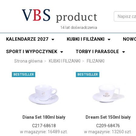
14 lat doświadczenia
KALENDARZE 2027
KUBKI I FILIŻANKI
NOWO
SPORT I WYPOCZYNEK
TORBY I PARASOLE
Strona główna
KUBKI I FILIŻANKI
FILIŻANKI
BESTSELLER
BESTSELLER
Diana Set 180ml biały
Dream Set 150ml biały
C217-68618
C209-68476
w magazynie: 16489 szt.
w magazynie: 13260 szt.