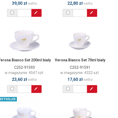
39,00 zł
22,80 zł
netto
netto
erona Bianco Set 200ml biały
Verona Bianco Set 70ml biały
C252-91593
C252-91591
w magazynie: 4547 szt.
w magazynie: 4322 szt.
23,60 zł
17,60 zł
netto
netto
ESTSELLER