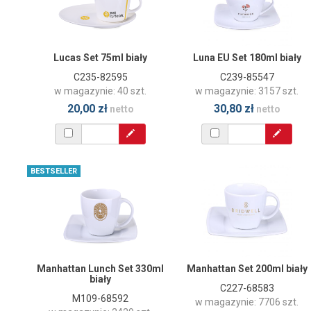
Lucas Set 75ml biały
Luna EU Set 180ml biały
C235-82595
C239-85547
w magazynie: 40 szt.
w magazynie: 3157 szt.
20,00 zł
30,80 zł
netto
netto
BESTSELLER
Manhattan Lunch Set 330ml
Manhattan Set 200ml biały
biały
C227-68583
M109-68592
w magazynie: 7706 szt.