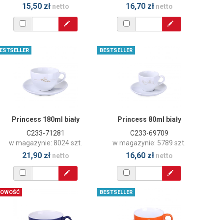
15,50 zł
16,70 zł
netto
netto
ESTSELLER
BESTSELLER
Princess 180ml biały
Princess 80ml biały
C233-71281
C233-69709
w magazynie: 8024 szt.
w magazynie: 5789 szt.
21,90 zł
16,60 zł
netto
netto
OWOŚĆ
BESTSELLER