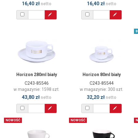
16,40 zł
16,40 zł
netto
netto
B
Horizon 280ml biały
Horizon 80ml biały
C243-85546
C243-85544
w magazynie: 1598 szt.
w magazynie: 300 szt.
43,80 zł
32,20 zł
netto
netto
NOWOŚĆ
NOWOŚĆ
N