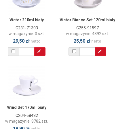
Victor 210ml biały
Victor Bianco Set 120ml biały
C231-71303
C255-91597
w magazynie: 0 szt.
w magazynie: 4892 szt.
29,50 zł
25,50 zł
netto
netto
Wind Set 170ml biały
C204-68482
w magazynie: 8782 szt.
19,90 zł
netto