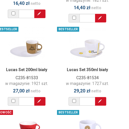
w magazynie: 1821 szt.
16,40 zł
netto
14,40 zł
netto
ESTSELLER
BESTSELLER
Lucas Set 200ml biały
Lucas Set 350ml biały
C235-81533
C235-81534
w magazynie: 1921 szt.
w magazynie: 1727 szt.
27,00 zł
29,20 zł
netto
netto
OWOŚĆ
BESTSELLER