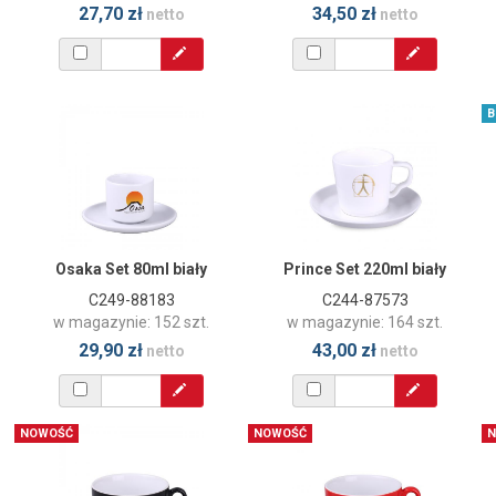
27,70 zł
34,50 zł
netto
netto
B
Osaka Set 80ml biały
Prince Set 220ml biały
C249-88183
C244-87573
w magazynie: 152 szt.
w magazynie: 164 szt.
29,90 zł
43,00 zł
netto
netto
NOWOŚĆ
NOWOŚĆ
N