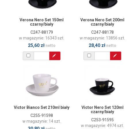
Verona Nero Set 150ml
Verona Nero Set 200ml
czarny/biały
czarny/biały
C247-88179
C247-88178
w magazynie: 16343 szt.
w magazynie: 13856 szt.
25,60 zł
28,40 zł
netto
netto
Victor Bianco Set 210ml biały
Victor Nero Set 120ml
czarny/biały
C255-91598
C253-91595
w magazynie: 14 szt.
w magazynie: 4974 szt.
30,80 zł
netto