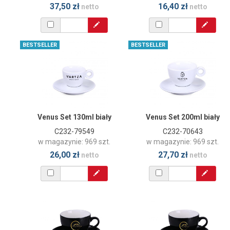
37,50 zł
16,40 zł
netto
netto
BESTSELLER
BESTSELLER
Venus Set 130ml biały
Venus Set 200ml biały
C232-79549
C232-70643
w magazynie: 969 szt.
w magazynie: 969 szt.
26,00 zł
27,70 zł
netto
netto