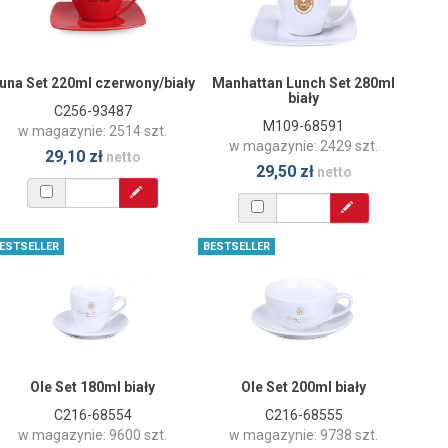
una Set 220ml czerwony/biały
Manhattan Lunch Set 280ml
biały
C256-93487
M109-68591
w magazynie: 2514 szt.
w magazynie: 2429 szt.
29,10 zł
netto
29,50 zł
netto
ESTSELLER
BESTSELLER
Ole Set 180ml biały
Ole Set 200ml biały
C216-68554
C216-68555
w magazynie: 9600 szt.
w magazynie: 9738 szt.