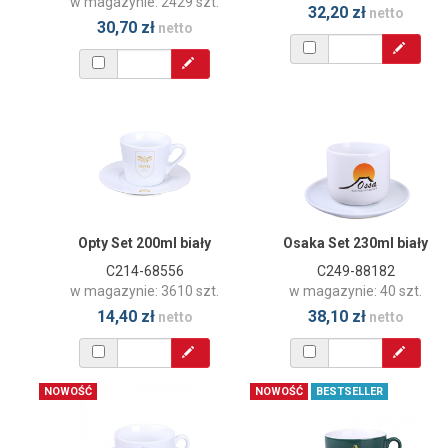
w magazynie: 2429 szt.
32,20 zł
netto
30,70 zł
netto
Opty Set 200ml biały
Osaka Set 230ml biały
C214-68556
C249-88182
w magazynie: 3610 szt.
w magazynie: 40 szt.
14,40 zł
38,10 zł
netto
netto
NOWOŚĆ
NOWOŚĆ
BESTSELLER