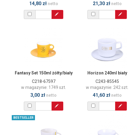
14,80 zł
21,30 zł
netto
netto
Fantasy Set 150ml żółty/biały
Horizon 240ml biały
C218-67597
C243-85545
w magazynie: 1749 szt.
w magazynie: 242 szt.
3,00 zł
41,60 zł
netto
netto
BESTSELLER