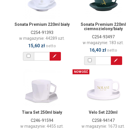
Sonata Premium 220ml biały
Sonata Premium 220ml
ciemnozielony/biały
C254-91393
C254-93497
w magazynie: 44289 szt.
w magazynie: 183 szt.
15,60 zł
netto
16,40 zł
netto
NOWOŚĆ
Tiara Set 250ml biały
Velo Set 220ml
C246-91594
C258-94147
w magazynie: 4455 szt.
w magazynie: 1673 szt.