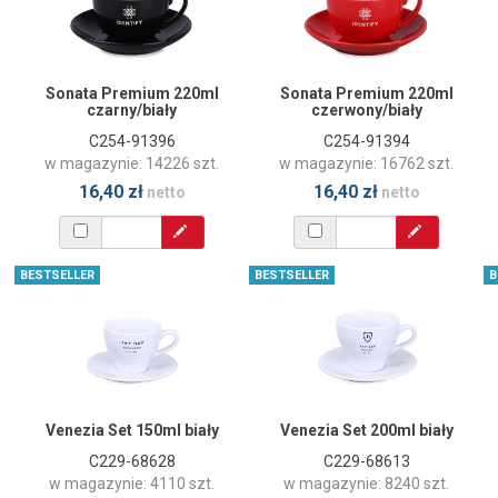
Sonata Premium 220ml
Sonata Premium 220ml
czarny/biały
czerwony/biały
C254-91396
C254-91394
w magazynie: 14226 szt.
w magazynie: 16762 szt.
16,40 zł
16,40 zł
netto
netto
BESTSELLER
BESTSELLER
B
Venezia Set 150ml biały
Venezia Set 200ml biały
C229-68628
C229-68613
w magazynie: 4110 szt.
w magazynie: 8240 szt.