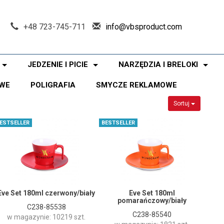
+48 723-745-711
info@vbsproduct.com
JEDZENIE I PICIE
NARZĘDZIA I BRELOKI
WE
POLIGRAFIA
SMYCZE REKLAMOWE
Sortuj
ESTSELLER
BESTSELLER
Eve Set 180ml czerwony/biały
Eve Set 180ml
pomarańczowy/biały
C238-85538
C238-85540
w magazynie: 10219 szt.