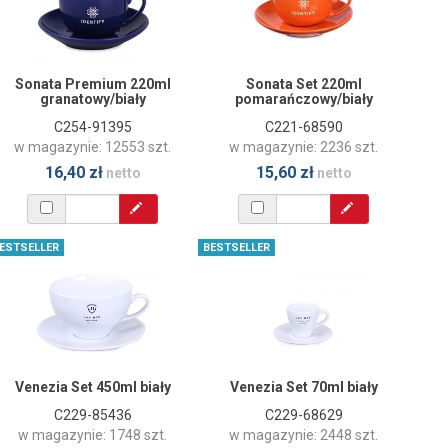
Sonata Premium 220ml
Sonata Set 220ml
granatowy/biały
pomarańczowy/biały
C254-91395
C221-68590
w magazynie: 12553 szt.
w magazynie: 2236 szt.
16,40 zł
15,60 zł
netto
netto
ESTSELLER
BESTSELLER
Venezia Set 450ml biały
Venezia Set 70ml biały
C229-85436
C229-68629
w magazynie: 1748 szt.
w magazynie: 2448 szt.