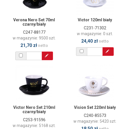
Verona Nero Set 70ml
Victor 120ml biały
czarny/biały
C231-71302
C247-88177
w magazynie: 0 szt.
w magazynie: 9500 szt.
24,40 zł
netto
21,70 zł
netto
Victor Nero Set 210ml
Vision Set 220ml biały
czarny/biały
C240-85573
C253-91596
w magazynie: 5420 szt.
w magazynie: 5168 szt.
18,50 zł
netto