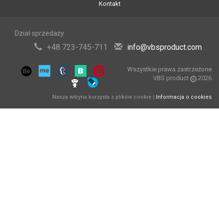
Kontakt
Dział sprzedaży
+48 723-745-711
info@vbsproduct.com
Wszystkie prawa zastrzeżone
VBS product
2026
Nasza witryna korzysta z plików cookie |
Informacja o cookies