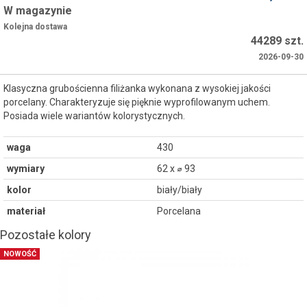
W magazynie
Kolejna dostawa
44289 szt.
2026-09-30
Klasyczna grubościenna filiżanka wykonana z wysokiej jakości
porcelany. Charakteryzuje się pięknie wyprofilowanym uchem.
Posiada wiele wariantów kolorystycznych.
waga
430
wymiary
62 x ⌀ 93
kolor
biały/biały
materiał
Porcelana
Pozostałe kolory
NOWOŚĆ