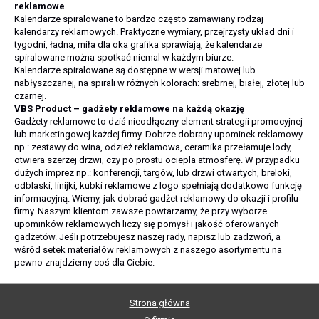
reklamowe
Kalendarze spiralowane to bardzo często zamawiany rodzaj
kalendarzy reklamowych. Praktyczne wymiary, przejrzysty układ dni i
tygodni, ładna, miła dla oka grafika sprawiają, że kalendarze
spiralowane można spotkać niemal w każdym biurze.
Kalendarze spiralowane są dostępne w wersji matowej lub
nabłyszczanej, na spirali w różnych kolorach: srebrnej, białej, złotej lub
czarnej.
VBS Product – gadżety reklamowe na każdą okazję
Gadżety reklamowe to dziś nieodłączny element strategii promocyjnej
lub marketingowej każdej firmy. Dobrze dobrany upominek reklamowy
np.: zestawy do wina, odzież reklamowa, ceramika przełamuje lody,
otwiera szerzej drzwi, czy po prostu ociepla atmosferę. W przypadku
dużych imprez np.: konferencji, targów, lub drzwi otwartych, breloki,
odblaski, linijki, kubki reklamowe z logo spełniają dodatkowo funkcję
informacyjną. Wiemy, jak dobrać gadżet reklamowy do okazji i profilu
firmy. Naszym klientom zawsze powtarzamy, że przy wyborze
upominków reklamowych liczy się pomysł i jakość oferowanych
gadżetów. Jeśli potrzebujesz naszej rady, napisz lub zadzwoń, a
wśród setek materiałów reklamowych z naszego asortymentu na
pewno znajdziemy coś dla Ciebie.
Strona główna