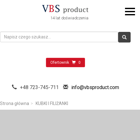
14 lat doświadczenia
Ofertownik
0
+48 723-745-711
info@vbsproduct.com
Strona główna
KUBKI I FILIŻANKI