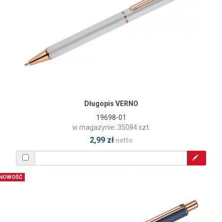
Długopis VERNO
19698-01
w magazynie: 35084 szt.
2,99 zł
netto
NOWOŚĆ