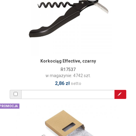
Korkociąg Effective, czarny
R17537
w magazynie: 4742 szt.
2,86 zł
netto
PROMOCJA