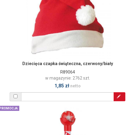
Dziecięca czapka świąteczna, czerwony/biały
R89064
w magazynie: 2762 szt.
1,85 zł
netto
PROMOCJA