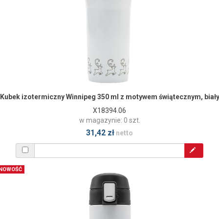
Kubek izotermiczny Winnipeg 350 ml z motywem świątecznym, biał
X18394.06
w magazynie: 0 szt.
31,42 zł
netto
NOWOŚĆ