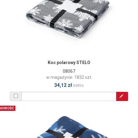
Koc polarowy STELO
08067
w magazynie: 1832 szt.
34,12 zł
netto
NOWOŚĆ