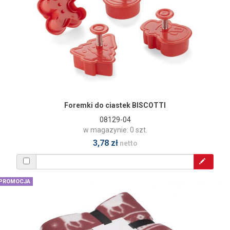
Foremki do ciastek BISCOTTI
08129-04
w magazynie: 0 szt.
3,78 zł
netto
PROMOCJA