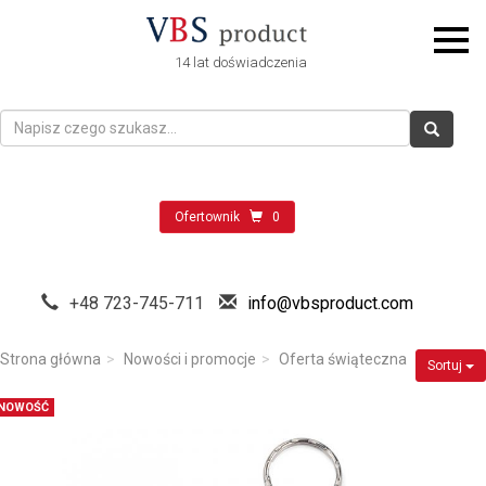
14 lat doświadczenia
Ofertownik
0
+48 723-745-711
info@vbsproduct.com
Strona główna
Nowości i promocje
Oferta świąteczna
Sortuj
NOWOŚĆ