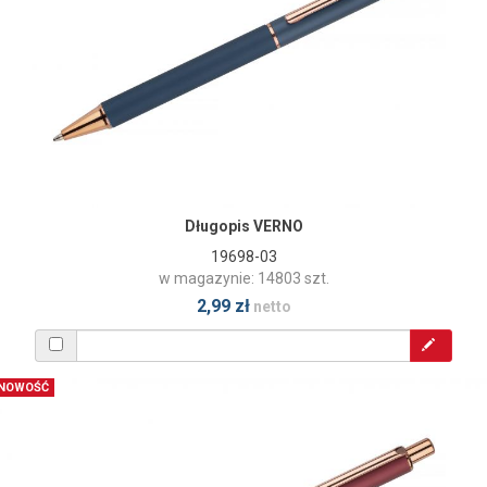
Długopis VERNO
19698-03
w magazynie: 14803 szt.
2,99 zł
netto
NOWOŚĆ