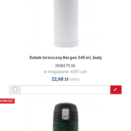
Kubek termiczny Bergen 340 ml, biały
R08479.06
w magazynie: 4341 szt.
22,68 zł
netto
NOWOŚĆ