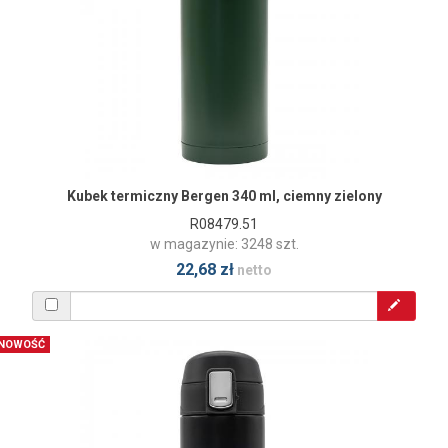
Kubek termiczny Bergen 340 ml, ciemny zielony
R08479.51
w magazynie: 3248 szt.
22,68 zł
netto
NOWOŚĆ