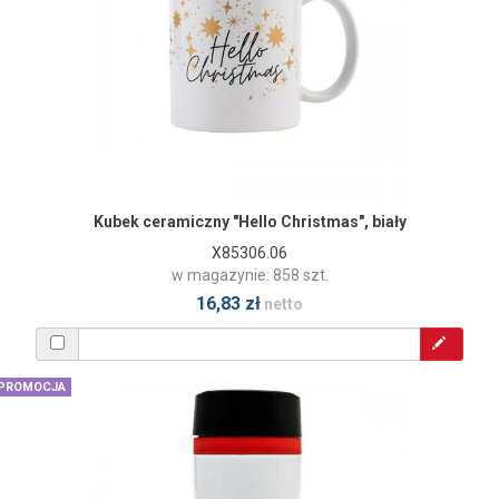
Kubek ceramiczny "Hello Christmas", biały
X85306.06
w magazynie: 858 szt.
16,83 zł
netto
PROMOCJA