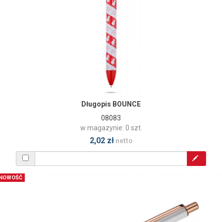
Długopis BOUNCE
08083
w magazynie: 0 szt.
2,02 zł
netto
NOWOŚĆ