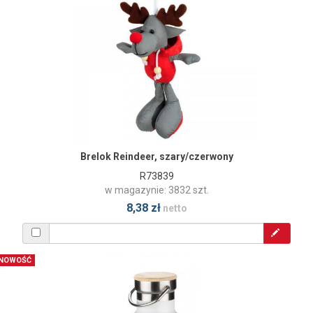
Brelok Reindeer, szary/czerwony
R73839
w magazynie: 3832 szt.
8,38 zł
netto
NOWOŚĆ