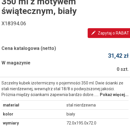
350 ml z motywem
świątecznym, biały
X18394.06
Zapytaj o RABAT
Cena katalogowa (netto)
31,42 zł
W magazynie
0 szt.
Szczelny kubek izotermiczny o pojemności 350 ml. Dwie ścianki ze
stali nierdzewnej, wewnątrz stal 18/8 o podwyższonej jakości.
Próżnia między ściankami zapewnia bardzo dobre...…
Pokaż więcej...
materiał
stal nierdzewna
kolor
biały
wymiary
72.0x195.0x72.0