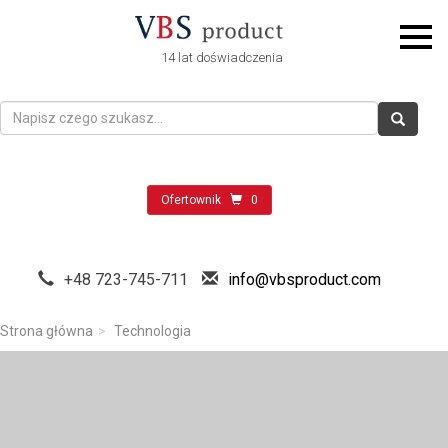
14 lat doświadczenia
Ofertownik
0
+48 723-745-711
info@vbsproduct.com
Strona główna
Technologia