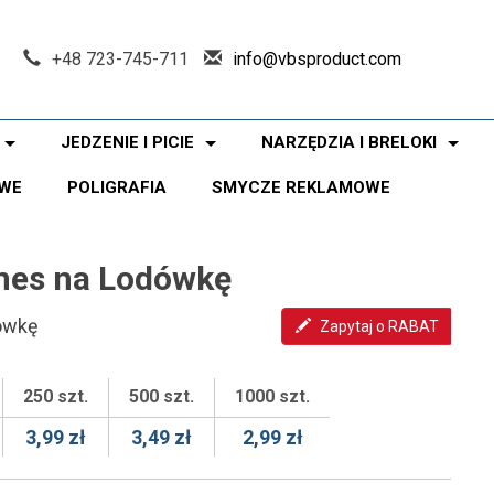
+48 723-745-711
info@vbsproduct.com
JEDZENIE I PICIE
NARZĘDZIA I BRELOKI
WE
POLIGRAFIA
SMYCZE REKLAMOWE
nes na Lodówkę
ówkę
Zapytaj o RABAT
250 szt.
500 szt.
1000 szt.
3,99 zł
3,49 zł
2,99 zł