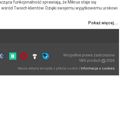
cząca funkcjonalność sprawiają, że Mikrus staje się
wśród Twoich klientów. Dzięki swojemu wyjątkowemu urokowi
Pokaż więcej...
Wszystkie prawa zastrzeżone
VBS product
2026
Nasza witryna korzysta z plików cookie |
Informacja o cookies