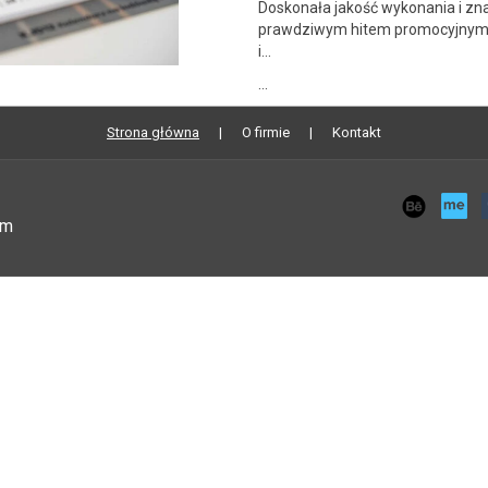
Doskonała jakość wykonania i zna
prawdziwym hitem promocyjnym 
i...
…
Strona główna
O firmie
Kontakt
om