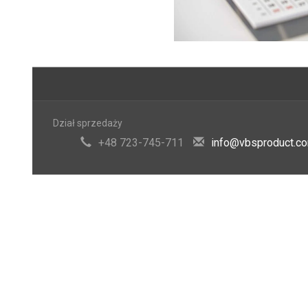
Dział sprzedaży
+48 723-745-711
info@vbsproduct.c