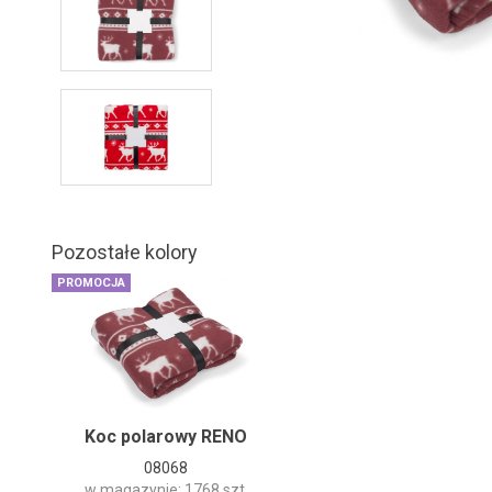
Pozostałe kolory
PROMOCJA
Koc polarowy RENO
08068
w magazynie: 1768 szt.