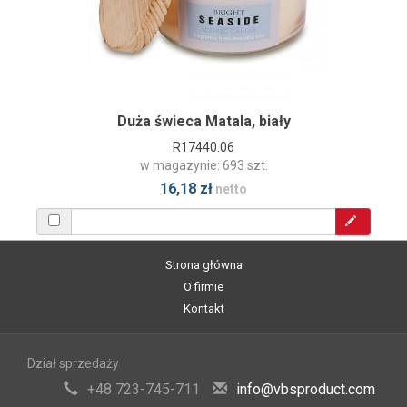
Duża świeca Matala, biały
R17440.06
w magazynie: 693 szt.
16,18 zł
netto
Strona główna
O firmie
Kontakt
Dział sprzedaży
+48 723-745-711
info@vbsproduct.com