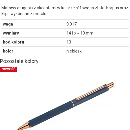
Matowy długopis z akcentami w kolorze różowego złota. Korpus oraz
klips wykonane z metalu
waga
0.017
wymiary
141 x ⌀ 10 mm
kod koloru
13
kolor
niebieski
Pozostałe kolory
NOWOŚĆ