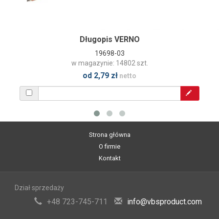
Długopis VERNO
19698-03
w magazynie: 14802 szt.
od 2,79 zł
netto
Strona główna
O firmie
Kontakt
Dział sprzedaży
+48 723-745-711
info@vbsproduct.com