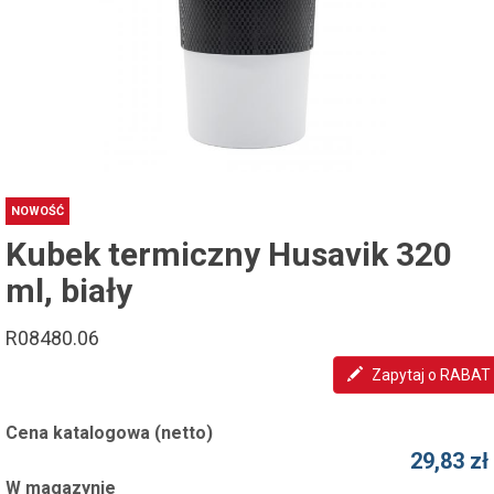
NOWOŚĆ
Kubek termiczny Husavik 320
ml, biały
R08480.06
Zapytaj o RABAT
Cena katalogowa (netto)
29,83 zł
W magazynie