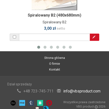
Spiralowany B2 (480x680mm)
Spiralowany B2
3,00 zł
netto
Strona główna
O firmie
Kontakt
Dział sprzedaży
+48 723-745-711
info@vbsproduct.com
Wszystkie prawa zastrzeżone
VBS product
2026