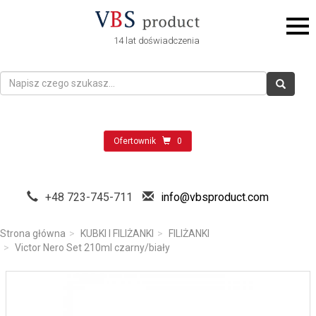
14 lat doświadczenia
Ofertownik
0
+48 723-745-711
info@vbsproduct.com
Strona główna
KUBKI I FILIŻANKI
FILIŻANKI
Victor Nero Set 210ml czarny/biały