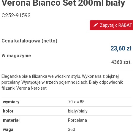
Verona Bianco Set 200ml biały
C252-91593
Zapytaj o RABAT
Cena katalogowa (netto)
23,60 zł
W magazynie
4360 szt.
Elegancka biała filiżanka we włoskim stylu. Wykonana z pięknej
porcelany. Występuje w trzech pojemnościach. Biały odpowiednik
filiżanki Verona Nero set.
wymiary
70 x ⌀ 88
kolor
biały/biały
materiał
Porcelana
waga
360