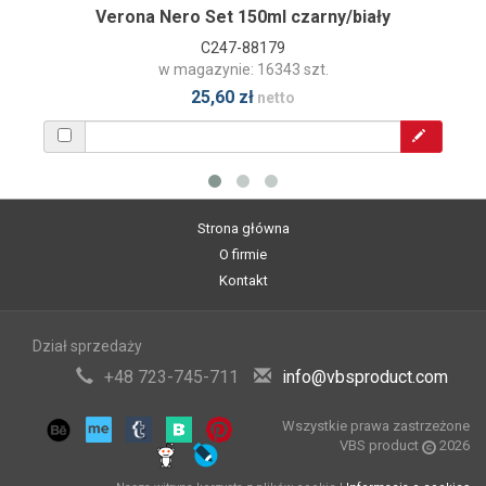
Verona Nero Set 150ml czarny/biały
C247-88179
w magazynie: 16343 szt.
25,60 zł
netto
Strona główna
O firmie
Kontakt
Dział sprzedaży
+48 723-745-711
info@vbsproduct.com
Wszystkie prawa zastrzeżone
VBS product
2026