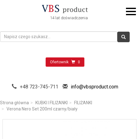
14 lat doświadczenia
Ofertownik
0
+48 723-745-711
info@vbsproduct.com
Strona główna
KUBKI I FILIŻANKI
FILIŻANKI
Verona Nero Set 200ml czarny/biały