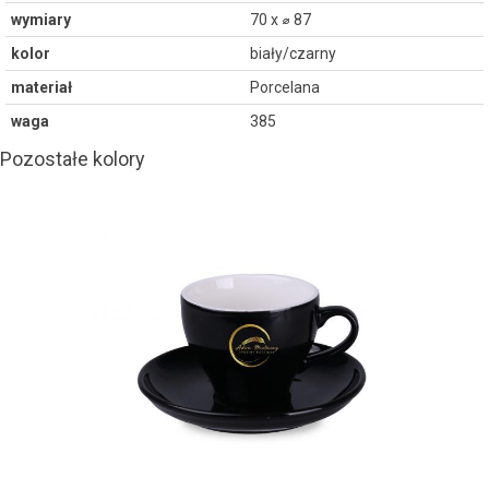
wymiary
70 x ⌀ 87
kolor
biały/czarny
materiał
Porcelana
waga
385
Pozostałe kolory