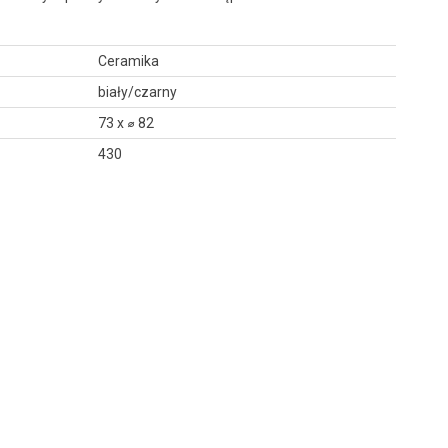
Ceramika
biały/czarny
73 x ⌀ 82
430