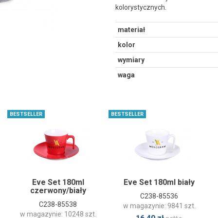
kolorystycznych.
materiał
kolor
wymiary
waga
BESTSELLER
BESTSELLER
Eve Set 180ml
Eve Set 180ml biały
czerwony/biały
C238-85536
C238-85538
w magazynie: 9841 szt.
w magazynie: 10248 szt.