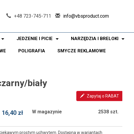
+48 723-745-711
info@vbsproduct.com
JEDZENIE I PICIE
NARZĘDZIA I BRELOKI
WE
POLIGRAFIA
SMYCZE REKLAMOWE
czarny/biały
Zapytaj o RABAT
W magazynie
2538 szt.
16,40 zł
 z ciekawym prostym uchwytem. Dostępna w wariantach