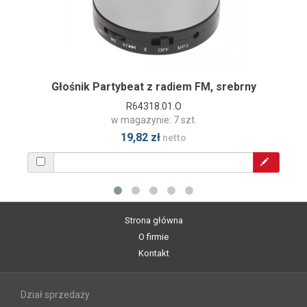
Głośnik Partybeat z radiem FM, srebrny
R64318.01.O
w magazynie: 7 szt.
19,82 zł
netto
Strona główna
O firmie
Kontakt
Dział sprzedaży