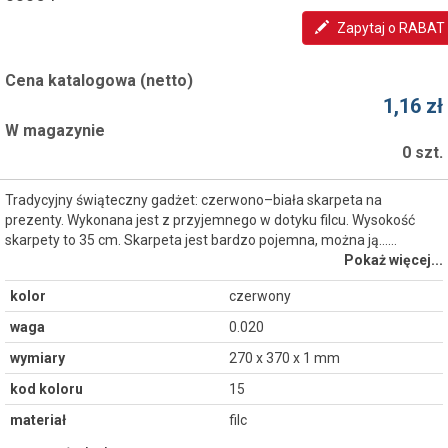
Zapytaj o RABAT
Cena katalogowa (netto)
1,16 zł
W magazynie
0 szt.
Tradycyjny świąteczny gadżet: czerwono–biała skarpeta na
prezenty. Wykonana jest z przyjemnego w dotyku filcu. Wysokość
skarpety to 35 cm. Skarpeta jest bardzo pojemna, można ją...…
Pokaż więcej...
kolor
czerwony
waga
0.020
wymiary
270 x 370 x 1 mm
kod koloru
15
materiał
filc