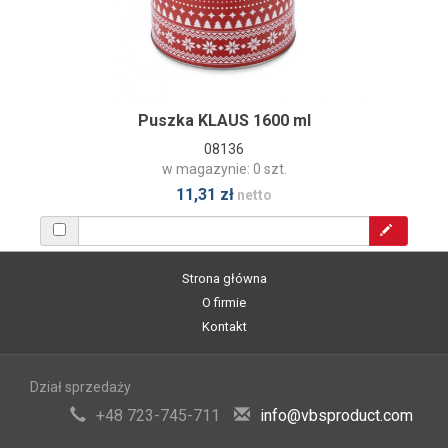
Puszka KLAUS 1600 ml
08136
w magazynie: 0 szt.
11,31 zł
netto
Strona główna
O firmie
Kontakt
Dział sprzedaży
+48 723-745-711
info@vbsproduct.com