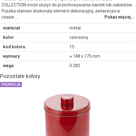
COLLECTION może służyć do przechowywania ciastek lub cukierków.
Puszka stanowi doskonały element dekoracyjny, zwłaszcza w
czasie...…
Pokaż więcej...
materiał
metal
kolor
czerwony
kod koloru
15
wymiary
⌀ 148 x 175 mm
waga
0.282
Pozostałe kolory
PROMOCJA