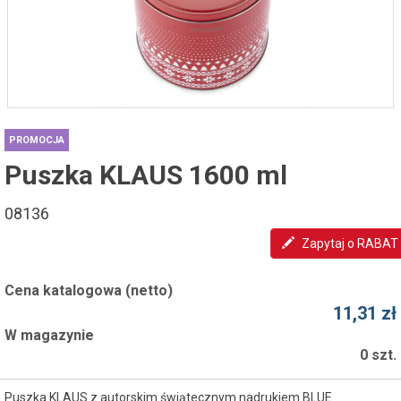
PROMOCJA
Puszka KLAUS 1600 ml
08136
Zapytaj o RABAT
Cena katalogowa (netto)
11,31 zł
W magazynie
0 szt.
Puszka KLAUS z autorskim świątecznym nadrukiem BLUE