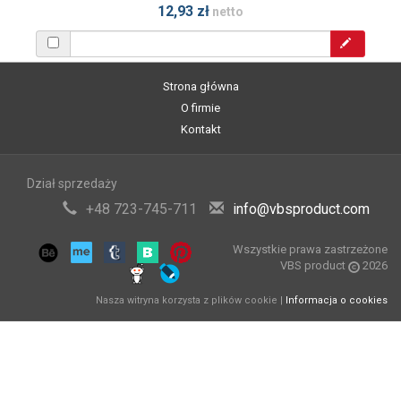
12,93 zł
netto
Strona główna
O firmie
Kontakt
Dział sprzedaży
+48 723-745-711
info@vbsproduct.com
Wszystkie prawa zastrzeżone
VBS product
2026
Nasza witryna korzysta z plików cookie |
Informacja o cookies