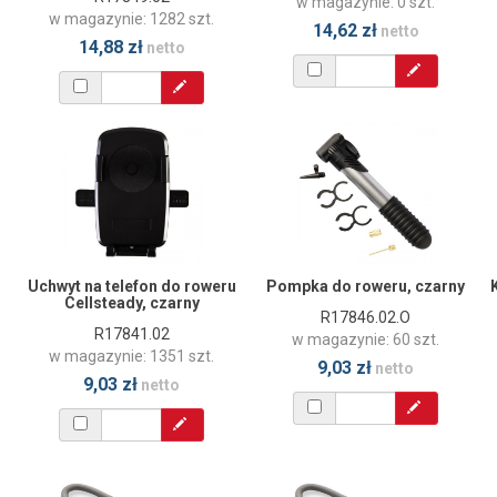
w magazynie: 0 szt.
w magazynie: 1282 szt.
14,62 zł
netto
14,88 zł
netto
Uchwyt na telefon do roweru
Pompka do roweru, czarny
Cellsteady, czarny
R17846.02.O
R17841.02
w magazynie: 60 szt.
w magazynie: 1351 szt.
9,03 zł
netto
9,03 zł
netto