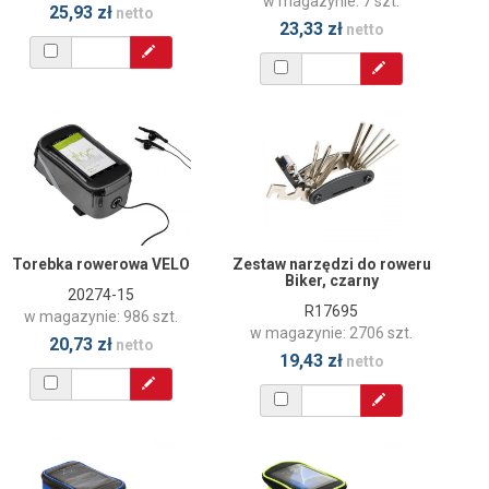
w magazynie: 7 szt.
25,93 zł
netto
23,33 zł
netto
Torebka rowerowa VELO
Zestaw narzędzi do roweru
Biker, czarny
20274-15
R17695
w magazynie: 986 szt.
w magazynie: 2706 szt.
20,73 zł
netto
19,43 zł
netto