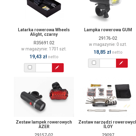
Latarka rowerowa Wheels
Lampka rowerowa GUM
Alight, czarny
29176-02
R35691.02
w magazynie: 0 szt.
w magazynie: 1701 szt.
18,85 zł
netto
19,43 zł
netto
Zestaw lampek rowerowych
Zestaw narzędzi rowerowyc
AZER
ILOY
29157-02
29097