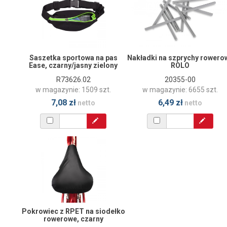
Saszetka sportowa na pas
Nakładki na szprychy rowero
Ease, czarny/jasny zielony
ROLO
R73626.02
20355-00
w magazynie: 1509 szt.
w magazynie: 6655 szt.
7,08 zł
6,49 zł
netto
netto
Pokrowiec z RPET na siodełko
rowerowe, czarny