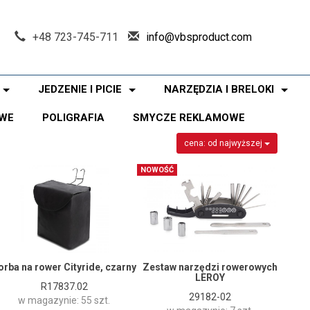
+48 723-745-711
info@vbsproduct.com
JEDZENIE I PICIE
NARZĘDZIA I BRELOKI
WE
POLIGRAFIA
SMYCZE REKLAMOWE
cena: od najwyższej
NOWOŚĆ
orba na rower Cityride, czarny
Zestaw narzędzi rowerowych
LEROY
R17837.02
29182-02
w magazynie: 55 szt.