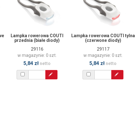
we
Lampka rowerowa COUTI
Lampka rowerowa COUTI tylna
przednia (białe diody)
(czerwone diody)
29116
29117
w magazynie: 0 szt.
w magazynie: 0 szt.
5,84 zł
5,84 zł
netto
netto