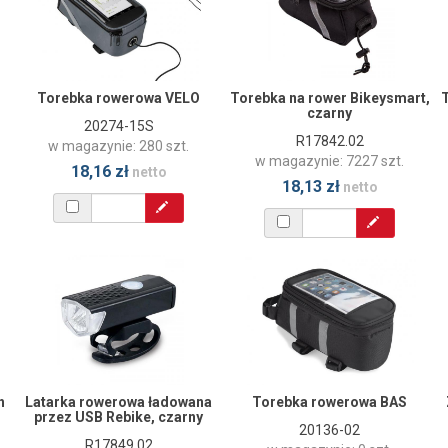
Torebka rowerowa VELO
Torebka na rower Bikeysmart,
T
czarny
20274-15S
R17842.02
w magazynie: 280 szt.
w magazynie: 7227 szt.
18,16 zł
netto
18,13 zł
netto
h
Latarka rowerowa ładowana
Torebka rowerowa BAS
przez USB Rebike, czarny
20136-02
R17849.02