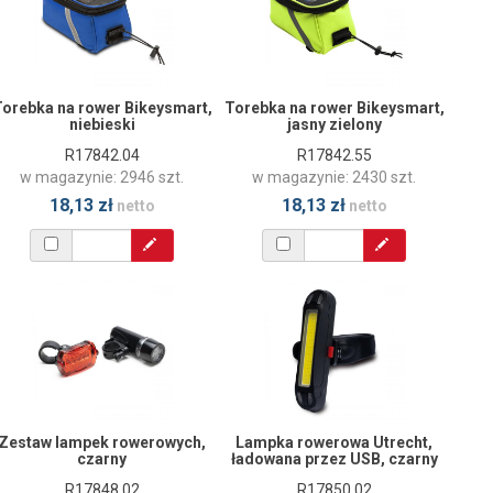
orebka na rower Bikeysmart,
Torebka na rower Bikeysmart,
niebieski
jasny zielony
R17842.04
R17842.55
w magazynie: 2946 szt.
w magazynie: 2430 szt.
18,13 zł
18,13 zł
netto
netto
Zestaw lampek rowerowych,
Lampka rowerowa Utrecht,
czarny
ładowana przez USB, czarny
R17848.02
R17850.02