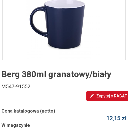
Berg 380ml granatowy/biały
M547-91552
Zapytaj o RABAT
Cena katalogowa (netto)
12,15 zł
W magazynie