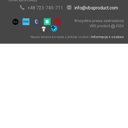
+48 723-745-711
info@vbsproduct.com
Wszystkie prawa zastrzeżone
VBS product
2026
Nasza witryna korzysta z plików cookie |
Informacja o cookies