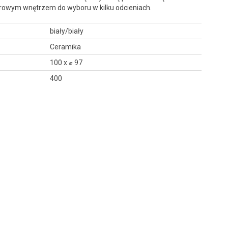
rowym wnętrzem do wyboru w kilku odcieniach.
biały/biały
Ceramika
100 x ⌀ 97
400