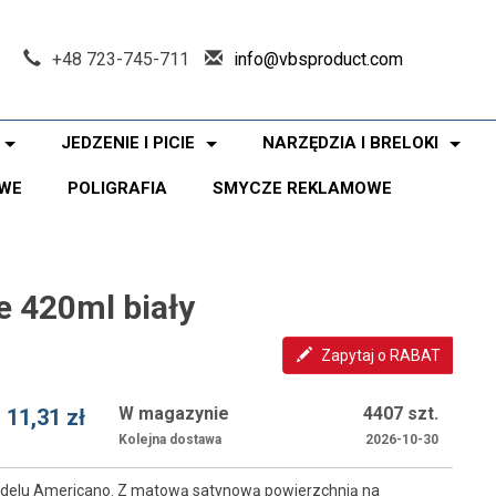
+48 723-745-711
info@vbsproduct.com
JEDZENIE I PICIE
NARZĘDZIA I BRELOKI
WE
POLIGRAFIA
SMYCZE REKLAMOWE
 420ml biały
Zapytaj o RABAT
W magazynie
4407 szt.
11,31 zł
Kolejna dostawa
2026-10-30
delu Americano. Z matową satynową powierzchnią na