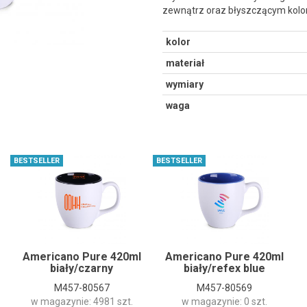
zewnątrz oraz błyszczącym kolo
kolor
materiał
wymiary
waga
BESTSELLER
BESTSELLER
Americano Pure 420ml
Americano Pure 420ml
biały/czarny
biały/refex blue
M457-80567
M457-80569
w magazynie: 4981 szt.
w magazynie: 0 szt.