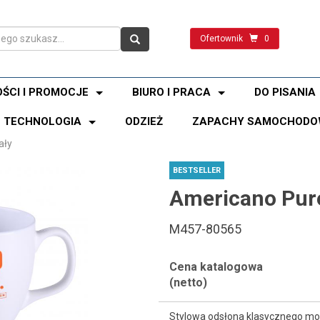
Ofertownik
0
ŚCI I PROMOCJE
BIURO I PRACA
DO PISANIA
TECHNOLOGIA
ODZIEŻ
ZAPACHY SAMOCHODO
ały
BESTSELLER
Americano Pure
M457-80565
Cena katalogowa
(netto)
Stylowa odsłona klasycznego mo