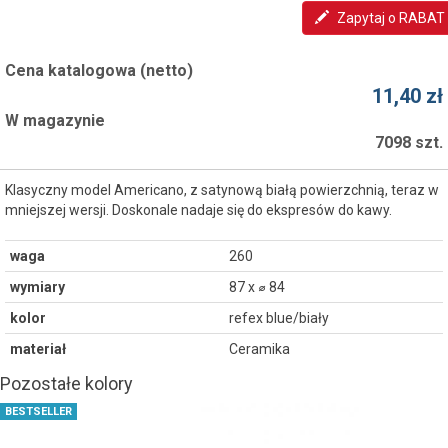
Zapytaj o RABAT
Cena katalogowa (netto)
11,40 zł
W magazynie
7098 szt.
Klasyczny model Americano, z satynową białą powierzchnią, teraz w
mniejszej wersji. Doskonale nadaje się do ekspresów do kawy.
waga
260
wymiary
87 x ⌀ 84
kolor
refex blue/biały
materiał
Ceramika
Pozostałe kolory
BESTSELLER