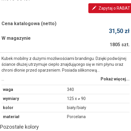
Zapytaj o RABAT
Cena katalogowa (netto)
31,50 zł
W magazynie
1805 szt.
Kubek mobilny z dużymi możliwościami brandingu. Dzięki podwójnej
ściance dłużej utrzymuje ciepło znajdującego się w nim płynu oraz
chroni dłonie przed oparzeniem. Posiada silikonową...
…
Pokaż więcej...
waga
340
wymiary
125 x ⌀ 90
kolor
biały/biały
materiał
Porcelana
Pozostałe kolory