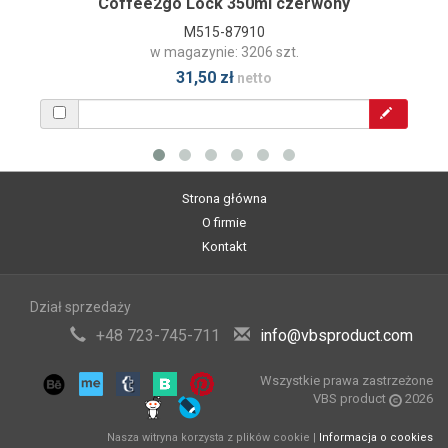
Coffee2go Lock 350ml czerwony
M515-87910
w magazynie: 3206 szt.
31,50 zł
netto
Strona główna
O firmie
Kontakt
Dział sprzedaży
+48 723-745-711
info@vbsproduct.com
Wszystkie prawa zastrzeżone
VBS product
2026
Nasza witryna korzysta z plików cookie |
Informacja o cookies