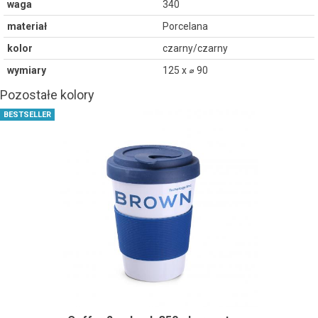
waga
340
materiał
Porcelana
kolor
czarny/czarny
wymiary
125 x ⌀ 90
Pozostałe kolory
BESTSELLER