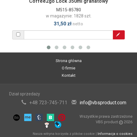
Coffee2go Lock 350ml granatowy
M515-85780
w magazynie: 1828 szt.
31,50 zł
netto
Strona główna
O firmie
Kontakt
Dział sprzedaży
+48 723-745-711
info@vbsproduct.com
Wszystkie prawa zastrzeżone
VBS product
2026
Nasza witryna korzysta z plików cookie |
Informacja o cookies