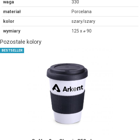
waga
330
materiał
Porcelana
kolor
szary/szary
wymiary
125 x ⌀ 90
Pozostałe kolory
BESTSELLER