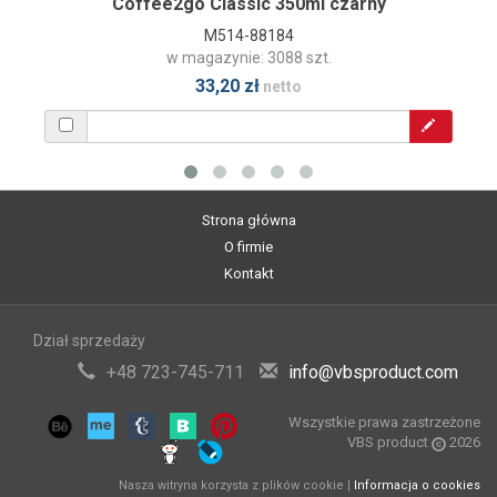
Coffee2go Classic 350ml czarny
M514-88184
w magazynie: 3088 szt.
33,20 zł
netto
Strona główna
O firmie
Kontakt
Dział sprzedaży
+48 723-745-711
info@vbsproduct.com
Wszystkie prawa zastrzeżone
VBS product
2026
Nasza witryna korzysta z plików cookie |
Informacja o cookies