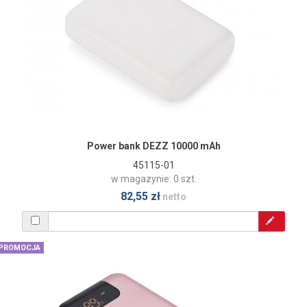
Power bank DEZZ 10000 mAh
45115-01
w magazynie: 0 szt.
82,55 zł
netto
PROMOCJA