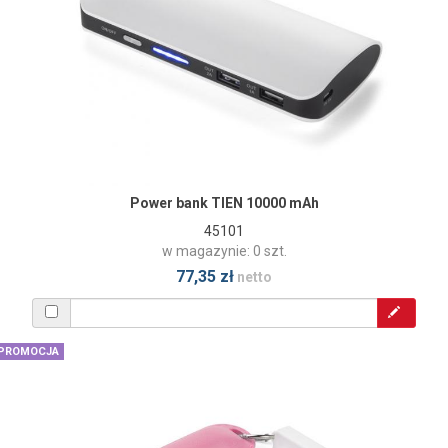
Power bank TIEN 10000 mAh
45101
w magazynie: 0 szt.
77,35 zł
netto
PROMOCJA