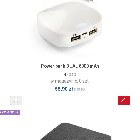
Power bank DUAL 6000 mAh
45040
w magazynie: 0 szt.
55,90 zł
netto
PROMOCJA