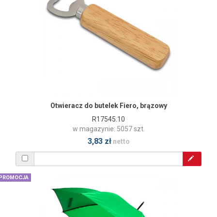
Otwieracz do butelek Fiero, brązowy
R17545.10
w magazynie: 5057 szt.
3,83 zł
netto
PROMOCJA