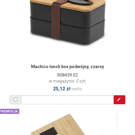
Machico lunch box podwójny, czarny
R08439.02
w magazynie: 0 szt.
25,12 zł
netto
PROMOCJA