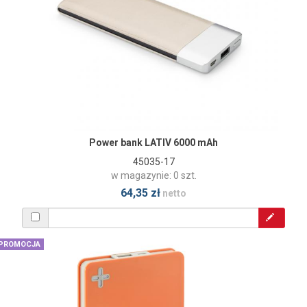
Power bank LATIV 6000 mAh
45035-17
w magazynie: 0 szt.
64,35 zł
netto
PROMOCJA