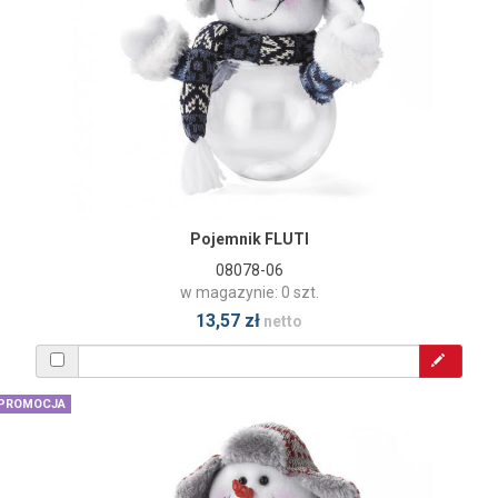
Pojemnik FLUTI
08078-06
w magazynie: 0 szt.
13,57 zł
netto
PROMOCJA