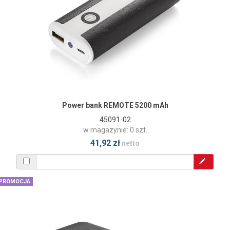
Power bank REMOTE 5200 mAh
45091-02
w magazynie: 0 szt.
41,92 zł
netto
PROMOCJA