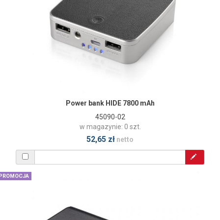
Power bank HIDE 7800 mAh
45090-02
w magazynie: 0 szt.
52,65 zł
netto
PROMOCJA