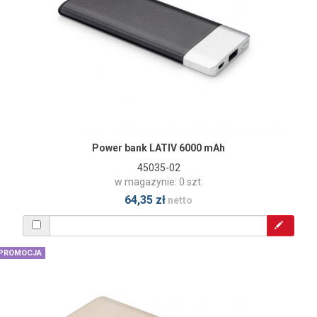
Power bank LATIV 6000 mAh
45035-02
w magazynie: 0 szt.
64,35 zł
netto
PROMOCJA