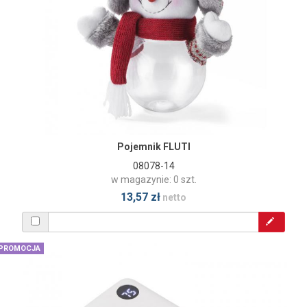
Pojemnik FLUTI
08078-14
w magazynie: 0 szt.
13,57 zł
netto
PROMOCJA