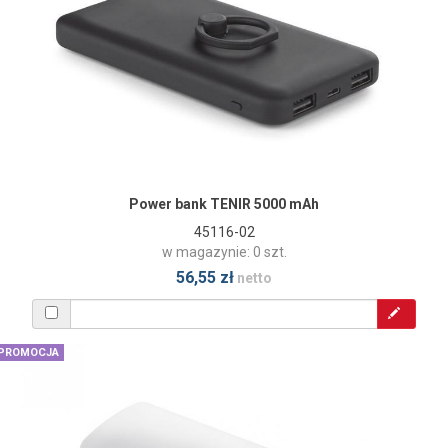
Power bank TENIR 5000 mAh
45116-02
w magazynie: 0 szt.
56,55 zł
netto
PROMOCJA