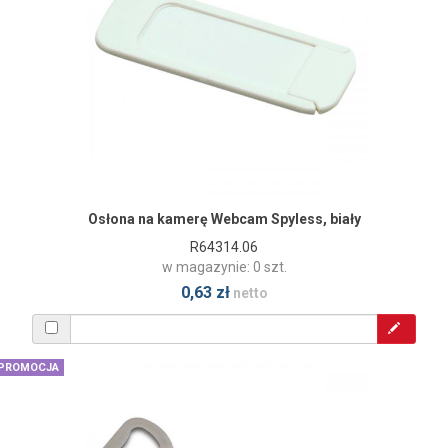
Osłona na kamerę Webcam Spyless, biały
R64314.06
w magazynie: 0 szt.
0,63 zł
netto
PROMOCJA