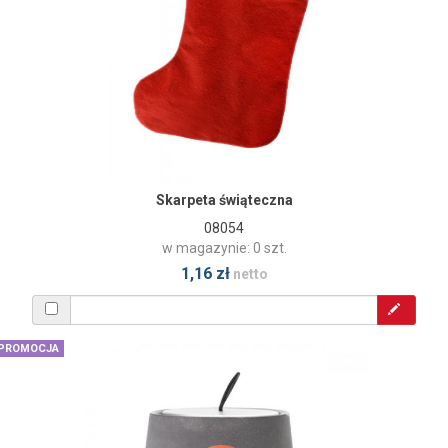
Skarpeta świąteczna
08054
w magazynie: 0 szt.
1,16 zł
netto
PROMOCJA