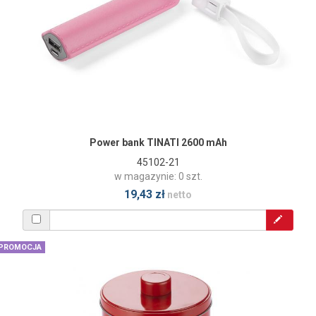
Power bank TINATI 2600 mAh
45102-21
w magazynie: 0 szt.
19,43 zł
netto
PROMOCJA