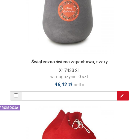
Świąteczna świeca zapachowa, szary
X17433.21
w magazynie: 0 szt.
46,42 zł
netto
PROMOCJA