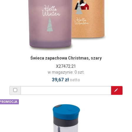
Świeca zapachowa Christmas, szary
X27472.21
w magazynie: 0 szt.
39,67 zł
netto
PROMOCJA