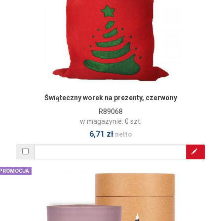
Świąteczny worek na prezenty, czerwony
R89068
w magazynie: 0 szt.
6,71 zł
netto
PROMOCJA