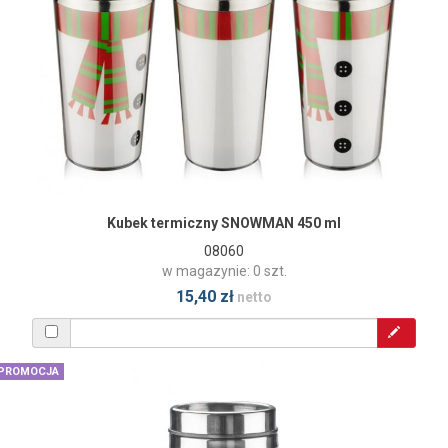
Kubek termiczny SNOWMAN 450 ml
08060
w magazynie: 0 szt.
15,40 zł
netto
PROMOCJA