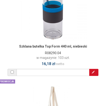
Szklana butelka Top Form 440 ml, niebieski
R08290.04
w magazynie: 103 szt.
16,18 zł
netto
PROMOCJA