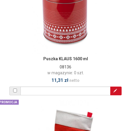
Puszka KLAUS 1600 ml
08136
w magazynie: 0 szt.
11,31 zł
netto
PROMOCJA