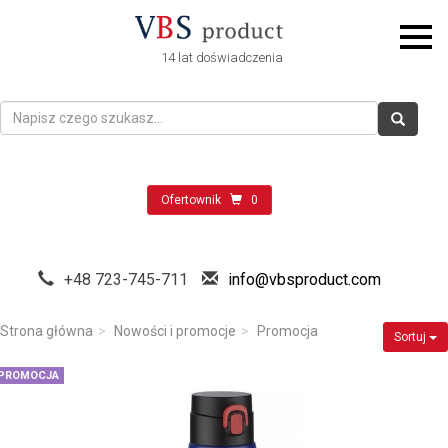
14 lat doświadczenia
Ofertownik
0
+48 723-745-711
info@vbsproduct.com
Strona główna
Nowości i promocje
Promocja
Sortuj
PROMOCJA