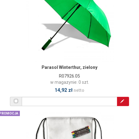
Parasol Winterthur, zielony
R07926.05
w magazynie: 0 szt.
14,92 zł
netto
PROMOCJA