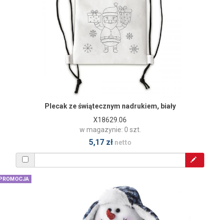
Plecak ze świątecznym nadrukiem, biały
X18629.06
w magazynie: 0 szt.
5,17 zł
netto
PROMOCJA