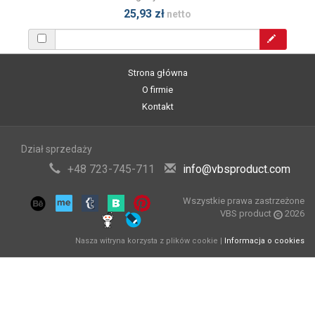
25,93 zł
netto
Strona główna
O firmie
Kontakt
Dział sprzedaży
+48 723-745-711
info@vbsproduct.com
Wszystkie prawa zastrzeżone
VBS product
2026
Nasza witryna korzysta z plików cookie |
Informacja o cookies