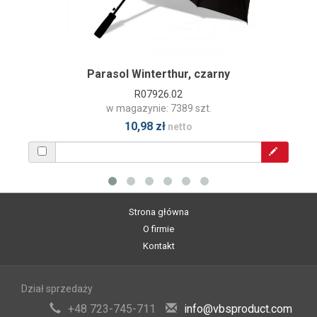
Parasol Winterthur, czarny
R07926.02
w magazynie: 7389 szt.
10,98 zł
netto
Strona główna
O firmie
Kontakt
Dział sprzedaży
+48 723-745-711
info@vbsproduct.com