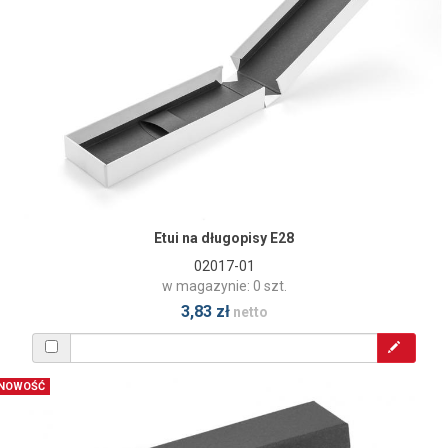
Etui na długopisy E28
02017-01
w magazynie: 0 szt.
3,83 zł
netto
NOWOŚĆ