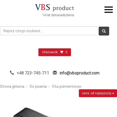
14 lat doświadczenia
Ofertownik
0
+48 723-745-711
info@vbsproduct.com
Strona główna
Do pisania
Etui piśmiennicze
cena: od najwyższej