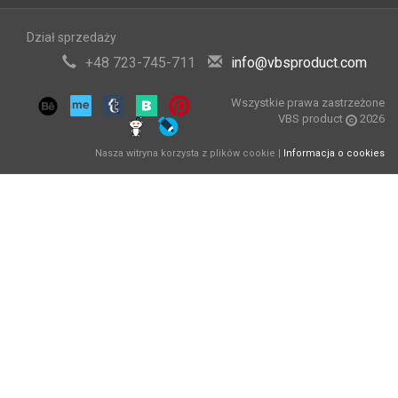
Dział sprzedaży
+48 723-745-711
info@vbsproduct.com
Wszystkie prawa zastrzeżone
VBS product
2026
Nasza witryna korzysta z plików cookie |
Informacja o cookies