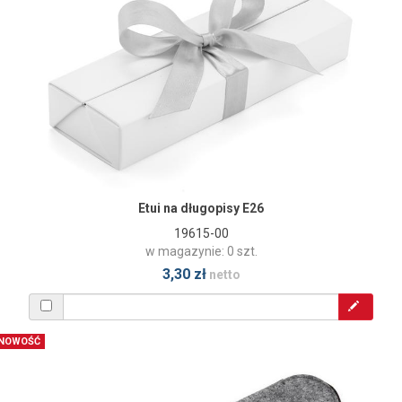
Etui na długopisy E26
19615-00
w magazynie: 0 szt.
3,30 zł
netto
NOWOŚĆ