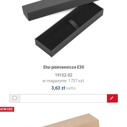
Etui piśmiennicze E30
19152-02
w magazynie: 1737 szt.
3,63 zł
netto
NOWOŚĆ