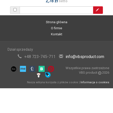
2,78 zł
netto
Strona główna
O firmie
Kontakt
Dział sprzedaży
+48 723-745-711
info@vbsproduct.com
Wszystkie prawa zastrzeżone
VBS product
2026
Nasza witryna korzysta z plików cookie |
Informacja o cookies