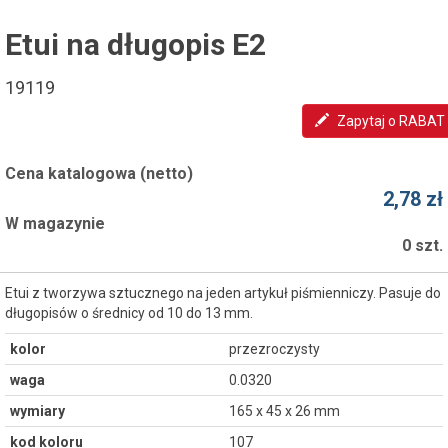
Etui na długopis E2
19119
Zapytaj o RABAT
Cena katalogowa (netto)
2,78 zł
W magazynie
0 szt.
Etui z tworzywa sztucznego na jeden artykuł piśmienniczy. Pasuje do
długopisów o średnicy od 10 do 13 mm.
kolor
przezroczysty
waga
0.0320
wymiary
165 x 45 x 26 mm
kod koloru
107