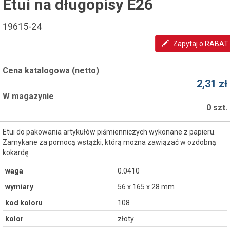
Etui na długopisy E26
19615-24
Zapytaj o RABAT
Cena katalogowa (netto)
2,31 zł
W magazynie
0 szt.
Etui do pakowania artykułów piśmienniczych wykonane z papieru.
Zamykane za pomocą wstążki, którą można zawiązać w ozdobną
kokardę.
waga
0.0410
wymiary
56 x 165 x 28 mm
kod koloru
108
kolor
złoty